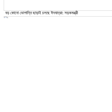
বড় কোনো ভোগান্তি ছাড়াই চলছে ঈদযাত্রা: সড়কমন্ত্রী
মেলান্দহে উপবৃত্তি কেলেঙ্কারি: অভিভাবকের জায়গায় শিক্ষকের ব্যাংক হিসাব