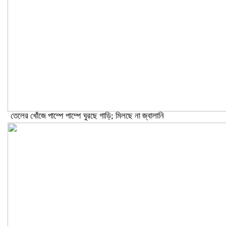
তেলের খোঁজে পাম্পে পাম্পে ঘুরছে গাড়ি; মিলছে না জ্বালানি