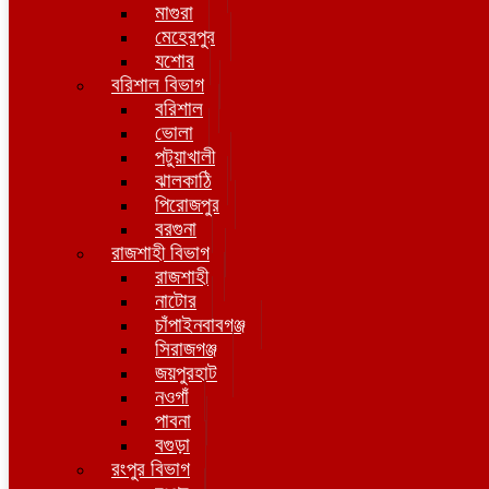
মাগুরা
মেহেরপুর
যশোর
বরিশাল বিভাগ
বরিশাল
ভোলা
পটুয়াখালী
ঝালকাঠি
পিরোজপুর
বরগুনা
রাজশাহী বিভাগ
রাজশাহী
নাটোর
চাঁপাইনবাবগঞ্জ
সিরাজগঞ্জ
জয়পুরহাট
নওগাঁ
পাবনা
বগুড়া
রংপুর বিভাগ