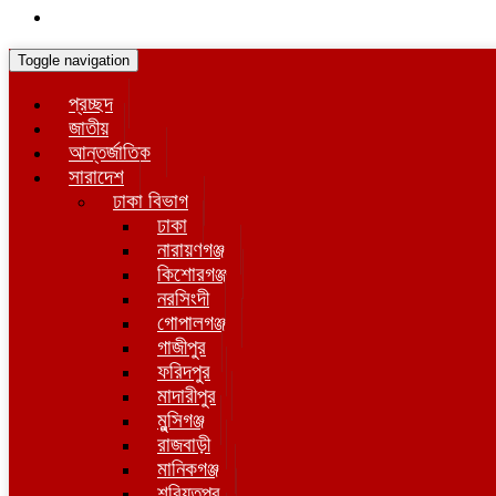
Toggle navigation
প্রচ্ছদ
জাতীয়
আন্তর্জাতিক
সারাদেশ
ঢাকা বিভাগ
ঢাকা
নারায়ণগঞ্জ
কিশোরগঞ্জ
নরসিংদী
গোপালগঞ্জ
গাজীপুর
ফরিদপুর
মাদারীপুর
মুন্সিগঞ্জ
রাজবাড়ী
মানিকগঞ্জ
শরিয়তপুর