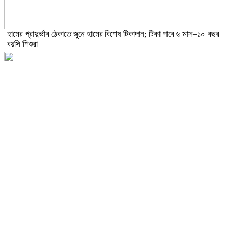
হামের প্রাদুর্ভাব ঠেকাতে জুনে হামের বিশেষ টিকাদান; টিকা পাবে ৬ মাস–১০ বছর
বয়সি শিশুরা
ঝড়ো হাওয়াসহ বজ্রবৃষ্টির আভাস ১৫ জেলায়