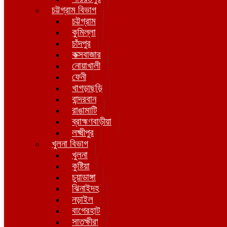
চট্টগ্রাম বিভাগ
চট্টগ্রাম
কুমিল্লা
চাঁদপুর
কক্সবাজার
নোয়াখালী
ফেনী
খাগড়াছড়ি
বান্দরবান
রাঙামাটি
ব্রাহ্মণবাড়ীয়া
লক্ষ্মীপুর
খুলনা বিভাগ
খুলনা
কুষ্টিয়া
চুয়াডাঙ্গা
ঝিনাইদহ
নড়াইল
বাগেরহাট
সাতক্ষীরা