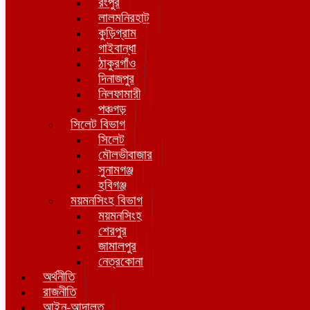
রংপুর
লালমনিরহাট
কুড়িগ্রাম
গাইবান্ধা
ঠাকুরগাঁও
দিনাজপুর
নিলফামারী
পঞ্চগড়
সিলেট বিভাগ
সিলেট
মৌলভীবাজার
সুনামগঞ্জ
হবিগঞ্জ
ময়মনসিংহ বিভাগ
ময়মনসিংহ
শেরপুর
জামালপুর
নেত্রকোনা
অর্থনীতি
রাজনীতি
আইন-আদালত