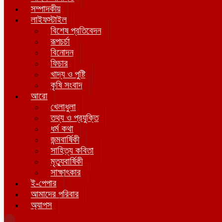
সম্পাদকীয়
লাইফস্টাইল
বিশেষ প্রতিবেদন
রূপচর্চা
বিনোদন
ফিচার
খাদ্য ও পুষ্টি
কৃষি সংবাদ
আরো
খেলাধুলা
তথ্য ও প্রযুক্তি
ধর্ম কথা
জন্মবার্ষিকী
সাহিত্য কবিতা
মৃত্যুবার্ষিকী
সাক্ষাৎকার
ই-পেপার
আমাদের পরিবার
অ্যাপস