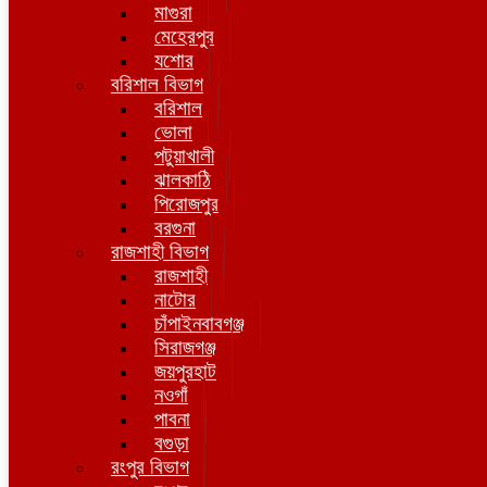
মাগুরা
মেহেরপুর
যশোর
বরিশাল বিভাগ
বরিশাল
ভোলা
পটুয়াখালী
ঝালকাঠি
পিরোজপুর
বরগুনা
রাজশাহী বিভাগ
রাজশাহী
নাটোর
চাঁপাইনবাবগঞ্জ
সিরাজগঞ্জ
জয়পুরহাট
নওগাঁ
পাবনা
বগুড়া
রংপুর বিভাগ