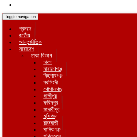
Toggle navigation
প্রচ্ছদ
জাতীয়
আন্তর্জাতিক
সারাদেশ
ঢাকা বিভাগ
ঢাকা
নারায়ণগঞ্জ
কিশোরগঞ্জ
নরসিংদী
গোপালগঞ্জ
গাজীপুর
ফরিদপুর
মাদারীপুর
মুন্সিগঞ্জ
রাজবাড়ী
মানিকগঞ্জ
শরিয়তপুর