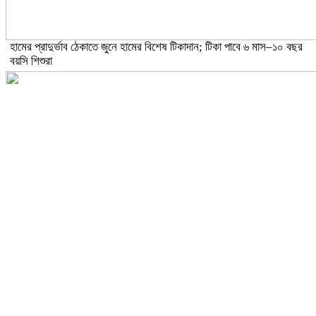
হামের প্রাদুর্ভাব ঠেকাতে জুনে হামের বিশেষ টিকাদান; টিকা পাবে ৬ মাস–১০ বছর
বয়সি শিশুরা
ঝড়ো হাওয়াসহ বজ্রবৃষ্টির আভাস ১৫ জেলায়