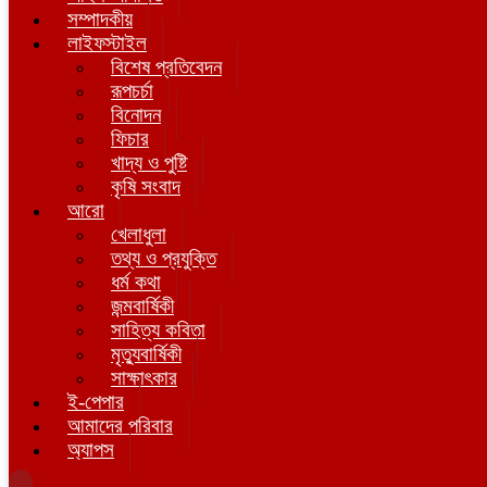
সম্পাদকীয়
লাইফস্টাইল
বিশেষ প্রতিবেদন
রূপচর্চা
বিনোদন
ফিচার
খাদ্য ও পুষ্টি
কৃষি সংবাদ
আরো
খেলাধুলা
তথ্য ও প্রযুক্তি
ধর্ম কথা
জন্মবার্ষিকী
সাহিত্য কবিতা
মৃত্যুবার্ষিকী
সাক্ষাৎকার
ই-পেপার
আমাদের পরিবার
অ্যাপস