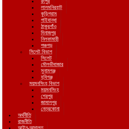
রংপুর
লালমনিরহাট
কুড়িগ্রাম
গাইবান্ধা
ঠাকুরগাঁও
দিনাজপুর
নিলফামারী
পঞ্চগড়
সিলেট বিভাগ
সিলেট
মৌলভীবাজার
সুনামগঞ্জ
হবিগঞ্জ
ময়মনসিংহ বিভাগ
ময়মনসিংহ
শেরপুর
জামালপুর
নেত্রকোনা
অর্থনীতি
রাজনীতি
আইন-আদালত