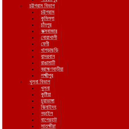
চট্টগ্রাম বিভাগ
চট্টগ্রাম
কুমিল্লা
চাঁদপুর
কক্সবাজার
নোয়াখালী
ফেনী
খাগড়াছড়ি
বান্দরবান
রাঙামাটি
ব্রাহ্মণবাড়ীয়া
লক্ষ্মীপুর
খুলনা বিভাগ
খুলনা
কুষ্টিয়া
চুয়াডাঙ্গা
ঝিনাইদহ
নড়াইল
বাগেরহাট
সাতক্ষীরা