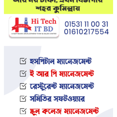
মেলান্দহে উপবৃত্তি কেলেঙ্কারি:
অভিভাবকের জায়গায় শিক্ষকের ব্যাংক
হিসাব
দেশে আবারও উদ্ধার হলো ভয়ংকর
মাদক: ক্রিস্টাল মেথ ও এলএসডি
ইফতার অনুষ্ঠানকে কেন্দ্র করে বিএনপি–
জামায়াত সংঘর্ষ: আহত ৮
জামালপুরের সংঘবদ্ধ ধর্ষণ মামলায়
তিনজনের মৃত্যুদণ্ড
নওগাঁর আত্রাইয়ে স্ত্রী ও সন্তানকে হ ত্যা
করে যুবকের আত্মহ ত্যা