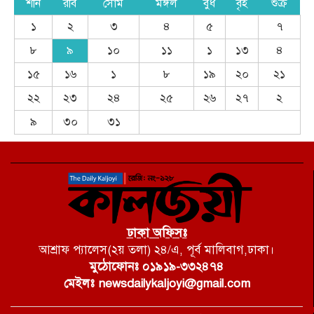
শনি
রবি
সোম
মঙ্গল
বুধ
বৃহ
শুক্র
১
২
৩
৪
৫
৭
৮
৯
১০
১১
১
১৩
৪
১৫
১৬
১
৮
১৯
২০
২১
২২
২৩
২৪
২৫
২৬
২৭
২
৯
৩০
৩১
ঢাকা অফিসঃ
আশ্রাফ প্যালেস(২য় তলা) ২৪/এ, পূর্ব মালিবাগ,ঢাকা।
মুঠোফোনঃ ০১৯১৯-৩৩২৪৭৪
মেইলঃ newsdailykaljoyi@gmail.com