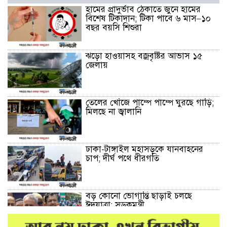
হামের প্রাদুর্ভাব ঠেকাতে জুনে হামের
বিশেষ টিকাদান; টিকা পাবে ৬ মাস–১০
বছর বয়সি শিশুরা
ঝড়ো হাওয়াসহ বজ্রবৃষ্টির আভাস ১৫
জেলায়
তেলের খোঁজে পাম্পে পাম্পে ঘুরছে গাড়ি;
মিলছে না জ্বালানি
ঢাকা-টাঙ্গাইল মহাসড়কে যানবাহনের
চাপ; দীর্ঘ পথে ধীরগতি
বড় কোনো ভোগান্তি ছাড়াই চলছে
ঈদযাত্রা: সড়কমন্ত্রী