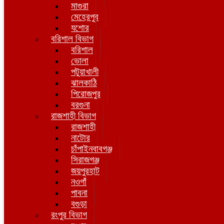
মাগুরা
মেহেরপুর
যশোর
বরিশাল বিভাগ
বরিশাল
ভোলা
পটুয়াখালী
ঝালকাঠি
পিরোজপুর
বরগুনা
রাজশাহী বিভাগ
রাজশাহী
নাটোর
চাঁপাইনবাবগঞ্জ
সিরাজগঞ্জ
জয়পুরহাট
নওগাঁ
পাবনা
বগুড়া
রংপুর বিভাগ