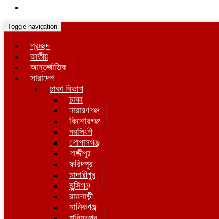
Toggle navigation
প্রচ্ছদ
জাতীয়
আন্তর্জাতিক
সারাদেশ
ঢাকা বিভাগ
ঢাকা
নারায়ণগঞ্জ
কিশোরগঞ্জ
নরসিংদী
গোপালগঞ্জ
গাজীপুর
ফরিদপুর
মাদারীপুর
মুন্সিগঞ্জ
রাজবাড়ী
মানিকগঞ্জ
শরিয়তপুর