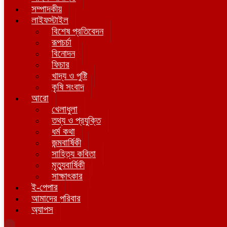
সম্পাদকীয়
লাইফস্টাইল
বিশেষ প্রতিবেদন
রূপচর্চা
বিনোদন
ফিচার
খাদ্য ও পুষ্টি
কৃষি সংবাদ
আরো
খেলাধুলা
তথ্য ও প্রযুক্তি
ধর্ম কথা
জন্মবার্ষিকী
সাহিত্য কবিতা
মৃত্যুবার্ষিকী
সাক্ষাৎকার
ই-পেপার
আমাদের পরিবার
অ্যাপস