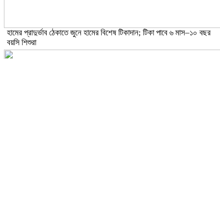
হামের প্রাদুর্ভাব ঠেকাতে জুনে হামের বিশেষ টিকাদান; টিকা পাবে ৬ মাস–১০ বছর
বয়সি শিশুরা
ঝড়ো হাওয়াসহ বজ্রবৃষ্টির আভাস ১৫ জেলায়