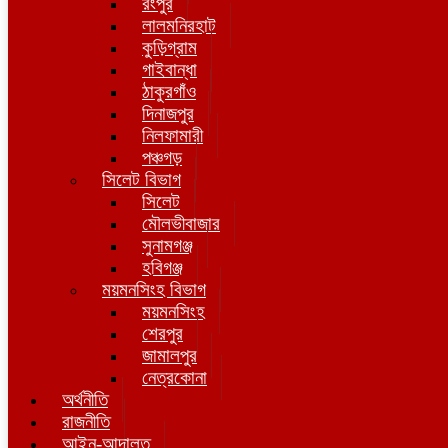
রংপুর
লালমনিরহাট
কুড়িগ্রাম
গাইবান্ধা
ঠাকুরগাঁও
দিনাজপুর
নিলফামারী
পঞ্চগড়
সিলেট বিভাগ
সিলেট
মৌলভীবাজার
সুনামগঞ্জ
হবিগঞ্জ
ময়মনসিংহ বিভাগ
ময়মনসিংহ
শেরপুর
জামালপুর
নেত্রকোনা
অর্থনীতি
রাজনীতি
আইন-আদালত