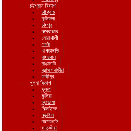
চট্টগ্রাম বিভাগ
চট্টগ্রাম
কুমিল্লা
চাঁদপুর
কক্সবাজার
নোয়াখালী
ফেনী
খাগড়াছড়ি
বান্দরবান
রাঙামাটি
ব্রাহ্মণবাড়ীয়া
লক্ষ্মীপুর
খুলনা বিভাগ
খুলনা
কুষ্টিয়া
চুয়াডাঙ্গা
ঝিনাইদহ
নড়াইল
বাগেরহাট
সাতক্ষীরা