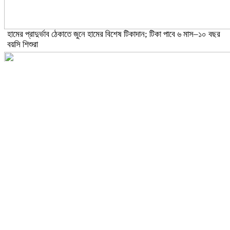
হামের প্রাদুর্ভাব ঠেকাতে জুনে হামের বিশেষ টিকাদান; টিকা পাবে ৬ মাস–১০ বছর
বয়সি শিশুরা
ঝড়ো হাওয়াসহ বজ্রবৃষ্টির আভাস ১৫ জেলায়