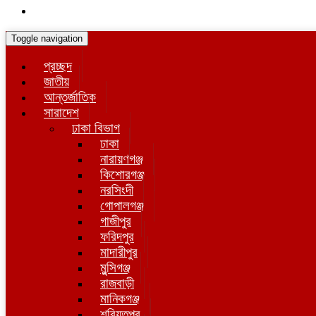
Toggle navigation
প্রচ্ছদ
জাতীয়
আন্তর্জাতিক
সারাদেশ
ঢাকা বিভাগ
ঢাকা
নারায়ণগঞ্জ
কিশোরগঞ্জ
নরসিংদী
গোপালগঞ্জ
গাজীপুর
ফরিদপুর
মাদারীপুর
মুন্সিগঞ্জ
রাজবাড়ী
মানিকগঞ্জ
শরিয়তপুর