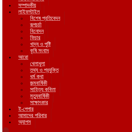
সম্পাদকীয়
লাইফস্টাইল
বিশেষ প্রতিবেদন
রূপচর্চা
বিনোদন
ফিচার
খাদ্য ও পুষ্টি
কৃষি সংবাদ
আরো
খেলাধুলা
তথ্য ও প্রযুক্তি
ধর্ম কথা
জন্মবার্ষিকী
সাহিত্য কবিতা
মৃত্যুবার্ষিকী
সাক্ষাৎকার
ই-পেপার
আমাদের পরিবার
অ্যাপস