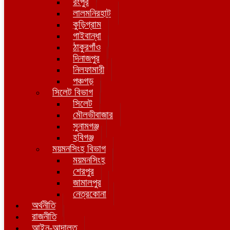
রংপুর
লালমনিরহাট
কুড়িগ্রাম
গাইবান্ধা
ঠাকুরগাঁও
দিনাজপুর
নিলফামারী
পঞ্চগড়
সিলেট বিভাগ
সিলেট
মৌলভীবাজার
সুনামগঞ্জ
হবিগঞ্জ
ময়মনসিংহ বিভাগ
ময়মনসিংহ
শেরপুর
জামালপুর
নেত্রকোনা
অর্থনীতি
রাজনীতি
আইন-আদালত