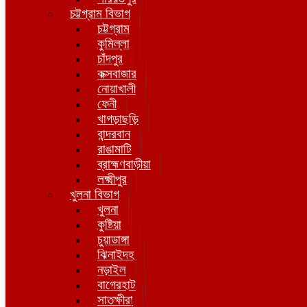
চট্টগ্রাম বিভাগ
চট্টগ্রাম
কুমিল্লা
চাঁদপুর
কক্সবাজার
নোয়াখালী
ফেনী
খাগড়াছড়ি
বান্দরবান
রাঙামাটি
ব্রাহ্মণবাড়ীয়া
লক্ষ্মীপুর
খুলনা বিভাগ
খুলনা
কুষ্টিয়া
চুয়াডাঙ্গা
ঝিনাইদহ
নড়াইল
বাগেরহাট
সাতক্ষীরা