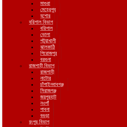
মাগুরা
মেহেরপুর
যশোর
বরিশাল বিভাগ
বরিশাল
ভোলা
পটুয়াখালী
ঝালকাঠি
পিরোজপুর
বরগুনা
রাজশাহী বিভাগ
রাজশাহী
নাটোর
চাঁপাইনবাবগঞ্জ
সিরাজগঞ্জ
জয়পুরহাট
নওগাঁ
পাবনা
বগুড়া
রংপুর বিভাগ