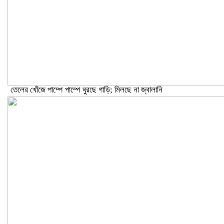
তেলের খোঁজে পাম্পে পাম্পে ঘুরছে গাড়ি; মিলছে না জ্বালানি