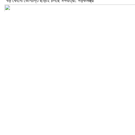
বড় কোনো ভোগান্তি ছাড়াই চলছে ঈদযাত্রা: সড়কমন্ত্রী
মেলান্দহে উপবৃত্তি কেলেঙ্কারি: অভিভাবকের জায়গায় শিক্ষকের ব্যাংক হিসাব