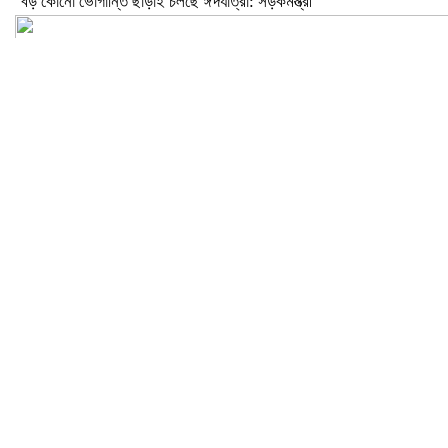
বড় কোনো ভোগান্তি ছাড়াই চলছে ঈদযাত্রা: সড়কমন্ত্রী
মেলান্দহে উপবৃত্তি কেলেঙ্কারি: অভিভাবকের জায়গায় শিক্ষকের ব্যাংক হিসাব