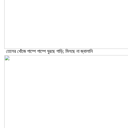
তেলের খোঁজে পাম্পে পাম্পে ঘুরছে গাড়ি; মিলছে না জ্বালানি