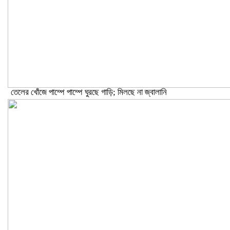
তেলের খোঁজে পাম্পে পাম্পে ঘুরছে গাড়ি; মিলছে না জ্বালানি