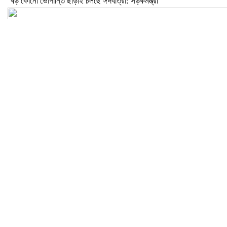
বড় কোনো ভোগান্তি ছাড়াই চলছে ঈদযাত্রা: সড়কমন্ত্রী
মেলান্দহে উপবৃত্তি কেলেঙ্কারি: অভিভাবকের জায়গায় শিক্ষকের ব্যাংক হিসাব