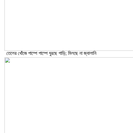
তেলের খোঁজে পাম্পে পাম্পে ঘুরছে গাড়ি; মিলছে না জ্বালানি