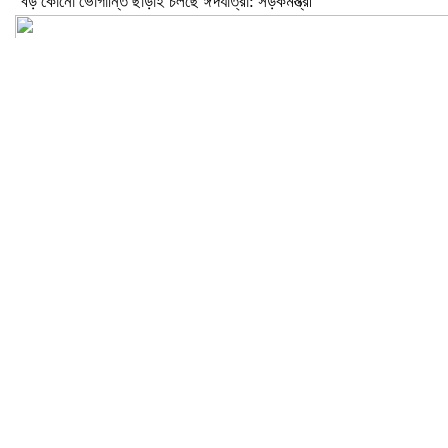
বড় কোনো ভোগান্তি ছাড়াই চলছে ঈদযাত্রা: সড়কমন্ত্রী
মেলান্দহে উপবৃত্তি কেলেঙ্কারি: অভিভাবকের জায়গায় শিক্ষকের ব্যাংক হিসাব