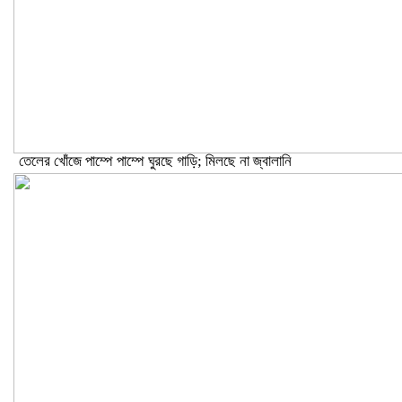
তেলের খোঁজে পাম্পে পাম্পে ঘুরছে গাড়ি; মিলছে না জ্বালানি