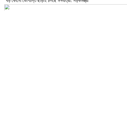
বড় কোনো ভোগান্তি ছাড়াই চলছে ঈদযাত্রা: সড়কমন্ত্রী
মেলান্দহে উপবৃত্তি কেলেঙ্কারি: অভিভাবকের জায়গায় শিক্ষকের ব্যাংক হিসাব