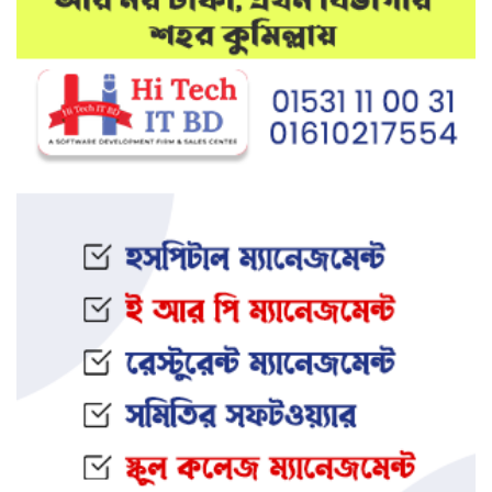
মেলান্দহে উপবৃত্তি কেলেঙ্কারি:
অভিভাবকের জায়গায় শিক্ষকের ব্যাংক
হিসাব
দেশে আবারও উদ্ধার হলো ভয়ংকর
মাদক: ক্রিস্টাল মেথ ও এলএসডি
ইফতার অনুষ্ঠানকে কেন্দ্র করে বিএনপি–
জামায়াত সংঘর্ষ: আহত ৮
জামালপুরের সংঘবদ্ধ ধর্ষণ মামলায়
তিনজনের মৃত্যুদণ্ড
নওগাঁর আত্রাইয়ে স্ত্রী ও সন্তানকে হ ত্যা
করে যুবকের আত্মহ ত্যা