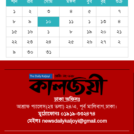
শনি
রবি
সোম
মঙ্গল
বুধ
বৃহ
শুক্র
১
২
৩
৪
৫
৭
৮
৯
১০
১১
১
১৩
৪
১৫
১৬
১
৮
১৯
২০
২১
২২
২৩
২৪
২৫
২৬
২৭
২
৯
৩০
৩১
ঢাকা অফিসঃ
আশ্রাফ প্যালেস(২য় তলা) ২৪/এ, পূর্ব মালিবাগ,ঢাকা।
মুঠোফোনঃ ০১৯১৯-৩৩২৪৭৪
মেইলঃ newsdailykaljoyi@gmail.com