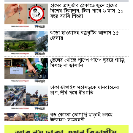
হামের প্রাদুর্ভাব ঠেকাতে জুনে হামের
বিশেষ টিকাদান; টিকা পাবে ৬ মাস–১০
বছর বয়সি শিশুরা
ঝড়ো হাওয়াসহ বজ্রবৃষ্টির আভাস ১৫
জেলায়
তেলের খোঁজে পাম্পে পাম্পে ঘুরছে গাড়ি;
মিলছে না জ্বালানি
ঢাকা-টাঙ্গাইল মহাসড়কে যানবাহনের
চাপ; দীর্ঘ পথে ধীরগতি
বড় কোনো ভোগান্তি ছাড়াই চলছে
ঈদযাত্রা: সড়কমন্ত্রী