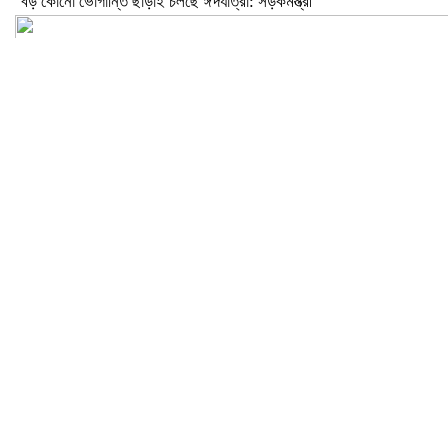
বড় কোনো ভোগান্তি ছাড়াই চলছে ঈদযাত্রা: সড়কমন্ত্রী
মেলান্দহে উপবৃত্তি কেলেঙ্কারি: অভিভাবকের জায়গায় শিক্ষকের ব্যাংক হিসাব