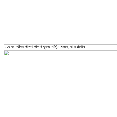
তেলের খোঁজে পাম্পে পাম্পে ঘুরছে গাড়ি; মিলছে না জ্বালানি