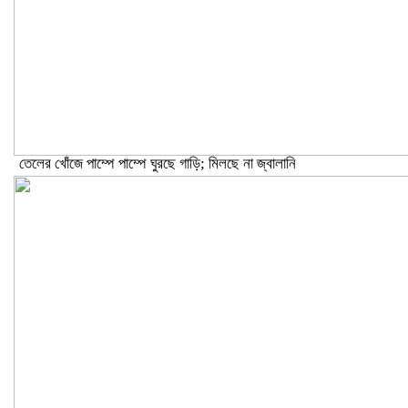
তেলের খোঁজে পাম্পে পাম্পে ঘুরছে গাড়ি; মিলছে না জ্বালানি