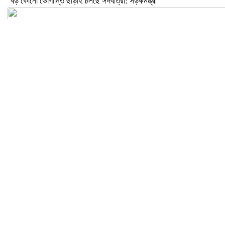
বড় কোনো ভোগান্তি ছাড়াই চলছে ঈদযাত্রা: সড়কমন্ত্রী
মেলান্দহে উপবৃত্তি কেলেঙ্কারি: অভিভাবকের জায়গায় শিক্ষকের ব্যাংক হিসাব