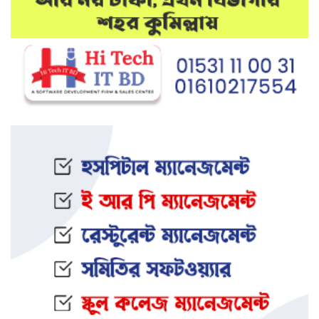
মেলান্দহে উপবৃত্তি কেলেঙ্কারি:
অভিভাবকের জায়গায় শিক্ষকের ব্যাংক
হিসাব
দেশে আবারও উদ্ধার হলো ভয়ংকর
মাদক: ক্রিস্টাল মেথ ও এলএসডি
ইফতার অনুষ্ঠানকে কেন্দ্র করে বিএনপি–
জামায়াত সংঘর্ষ: আহত ৮
জামালপুরের সংঘবদ্ধ ধর্ষণ মামলায়
তিনজনের মৃত্যুদণ্ড
নওগাঁর আত্রাইয়ে স্ত্রী ও সন্তানকে হ ত্যা
করে যুবকের আত্মহ ত্যা