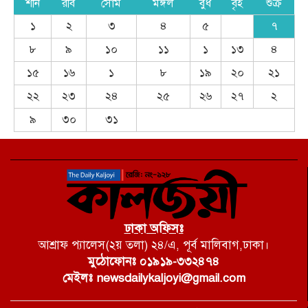
শনি
রবি
সোম
মঙ্গল
বুধ
বৃহ
শুক্র
১
২
৩
৪
৫
৭
৮
৯
১০
১১
১
১৩
৪
১৫
১৬
১
৮
১৯
২০
২১
২২
২৩
২৪
২৫
২৬
২৭
২
৯
৩০
৩১
ঢাকা অফিসঃ
আশ্রাফ প্যালেস(২য় তলা) ২৪/এ, পূর্ব মালিবাগ,ঢাকা।
মুঠোফোনঃ ০১৯১৯-৩৩২৪৭৪
মেইলঃ newsdailykaljoyi@gmail.com