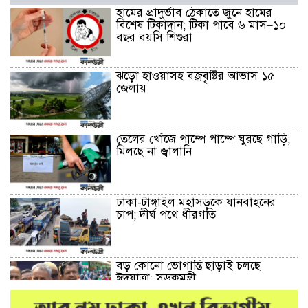
হামের প্রাদুর্ভাব ঠেকাতে জুনে হামের
বিশেষ টিকাদান; টিকা পাবে ৬ মাস–১০
বছর বয়সি শিশুরা
ঝড়ো হাওয়াসহ বজ্রবৃষ্টির আভাস ১৫
জেলায়
তেলের খোঁজে পাম্পে পাম্পে ঘুরছে গাড়ি;
মিলছে না জ্বালানি
ঢাকা-টাঙ্গাইল মহাসড়কে যানবাহনের
চাপ; দীর্ঘ পথে ধীরগতি
বড় কোনো ভোগান্তি ছাড়াই চলছে
ঈদযাত্রা: সড়কমন্ত্রী