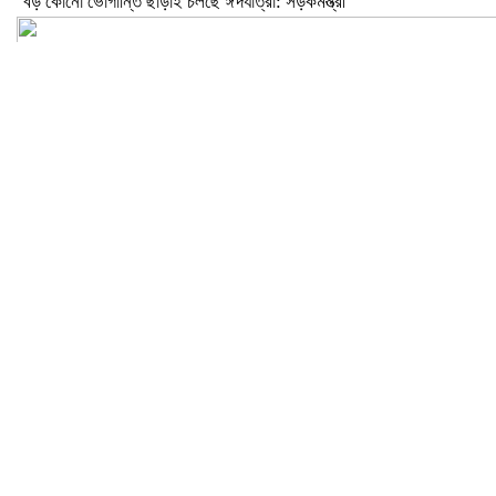
বড় কোনো ভোগান্তি ছাড়াই চলছে ঈদযাত্রা: সড়কমন্ত্রী
মেলান্দহে উপবৃত্তি কেলেঙ্কারি: অভিভাবকের জায়গায় শিক্ষকের ব্যাংক হিসাব