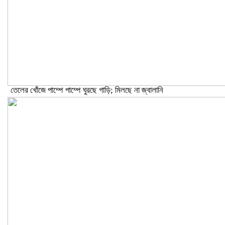
তেলের খোঁজে পাম্পে পাম্পে ঘুরছে গাড়ি; মিলছে না জ্বালানি