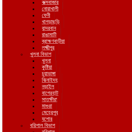
কক্সবাজার
নোয়াখালী
ফেনী
খাগড়াছড়ি
বান্দরবান
রাঙামাটি
ব্রাহ্মণবাড়ীয়া
লক্ষ্মীপুর
খুলনা বিভাগ
খুলনা
কুষ্টিয়া
চুয়াডাঙ্গা
ঝিনাইদহ
নড়াইল
বাগেরহাট
সাতক্ষীরা
মাগুরা
মেহেরপুর
যশোর
বরিশাল বিভাগ
বরিশাল