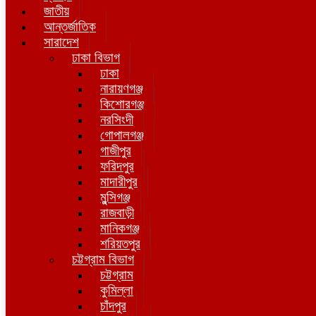
জাতীয়
আন্তর্জাতিক
সারাদেশ
ঢাকা বিভাগ
ঢাকা
নারায়ণগঞ্জ
কিশোরগঞ্জ
নরসিংদী
গোপালগঞ্জ
গাজীপুর
ফরিদপুর
মাদারীপুর
মুন্সিগঞ্জ
রাজবাড়ী
মানিকগঞ্জ
শরিয়তপুর
চট্টগ্রাম বিভাগ
চট্টগ্রাম
কুমিল্লা
চাঁদপুর