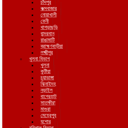
চাঁদপুর
কক্সবাজার
নোয়াখালী
ফেনী
খাগড়াছড়ি
বান্দরবান
রাঙামাটি
ব্রাহ্মণবাড়ীয়া
লক্ষ্মীপুর
খুলনা বিভাগ
খুলনা
কুষ্টিয়া
চুয়াডাঙ্গা
ঝিনাইদহ
নড়াইল
বাগেরহাট
সাতক্ষীরা
মাগুরা
মেহেরপুর
যশোর
বরিশাল বিভাগ