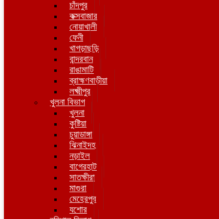
চাঁদপুর
কক্সবাজার
নোয়াখালী
ফেনী
খাগড়াছড়ি
বান্দরবান
রাঙামাটি
ব্রাহ্মণবাড়ীয়া
লক্ষ্মীপুর
খুলনা বিভাগ
খুলনা
কুষ্টিয়া
চুয়াডাঙ্গা
ঝিনাইদহ
নড়াইল
বাগেরহাট
সাতক্ষীরা
মাগুরা
মেহেরপুর
যশোর