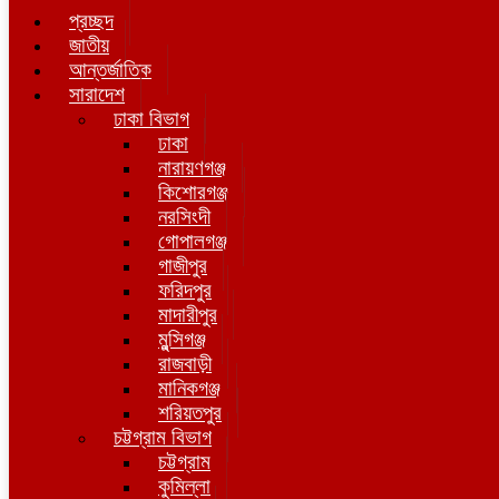
প্রচ্ছদ
জাতীয়
আন্তর্জাতিক
সারাদেশ
ঢাকা বিভাগ
ঢাকা
নারায়ণগঞ্জ
কিশোরগঞ্জ
নরসিংদী
গোপালগঞ্জ
গাজীপুর
ফরিদপুর
মাদারীপুর
মুন্সিগঞ্জ
রাজবাড়ী
মানিকগঞ্জ
শরিয়তপুর
চট্টগ্রাম বিভাগ
চট্টগ্রাম
কুমিল্লা