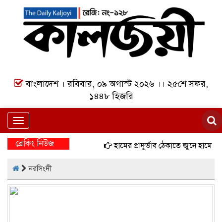
বাংলাদেশ । রবিবার, ০৯ অগাস্ট ২০২৬ ।। ২৫শে সফর,
১৪৪৮ হিজরি
Toggle
navigation
ব্রেকিং নিউজ
হামের প্রাদুর্ভাব ঠেকাতে জুনে হামের বিশ
নরসিংদী