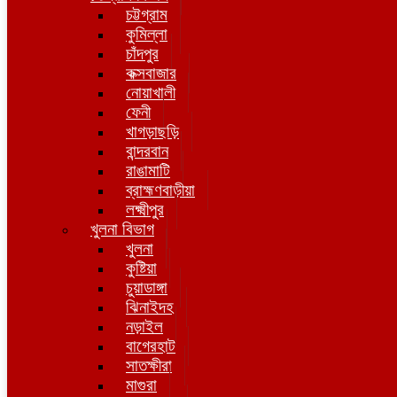
চট্টগ্রাম
কুমিল্লা
চাঁদপুর
কক্সবাজার
নোয়াখালী
ফেনী
খাগড়াছড়ি
বান্দরবান
রাঙামাটি
ব্রাহ্মণবাড়ীয়া
লক্ষ্মীপুর
খুলনা বিভাগ
খুলনা
কুষ্টিয়া
চুয়াডাঙ্গা
ঝিনাইদহ
নড়াইল
বাগেরহাট
সাতক্ষীরা
মাগুরা