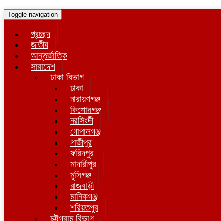
Toggle navigation
প্রচ্ছদ
জাতীয়
আন্তর্জাতিক
সারাদেশ
ঢাকা বিভাগ
ঢাকা
নারায়ণগঞ্জ
কিশোরগঞ্জ
নরসিংদী
গোপালগঞ্জ
গাজীপুর
ফরিদপুর
মাদারীপুর
মুন্সিগঞ্জ
রাজবাড়ী
মানিকগঞ্জ
শরিয়তপুর
চট্টগ্রাম বিভাগ