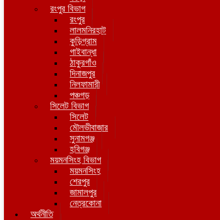
রংপুর বিভাগ
রংপুর
লালমনিরহাট
কুড়িগ্রাম
গাইবান্ধা
ঠাকুরগাঁও
দিনাজপুর
নিলফামারী
পঞ্চগড়
সিলেট বিভাগ
সিলেট
মৌলভীবাজার
সুনামগঞ্জ
হবিগঞ্জ
ময়মনসিংহ বিভাগ
ময়মনসিংহ
শেরপুর
জামালপুর
নেত্রকোনা
অর্থনীতি