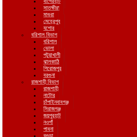
বাগেরহাট
সাতক্ষীরা
মাগুরা
মেহেরপুর
যশোর
বরিশাল বিভাগ
বরিশাল
ভোলা
পটুয়াখালী
ঝালকাঠি
পিরোজপুর
বরগুনা
রাজশাহী বিভাগ
রাজশাহী
নাটোর
চাঁপাইনবাবগঞ্জ
সিরাজগঞ্জ
জয়পুরহাট
নওগাঁ
পাবনা
বগুড়া