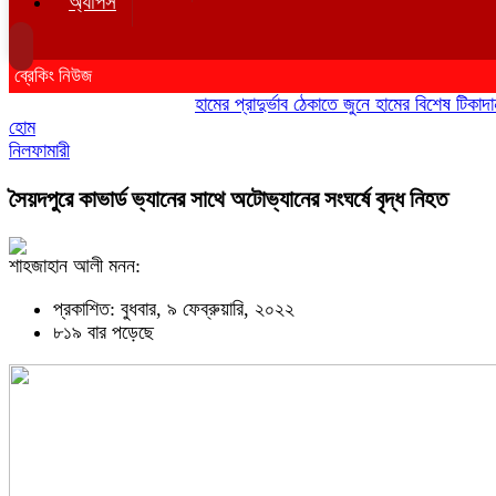
অ্যাপস
ব্রেকিং নিউজ
হামের প্রাদুর্ভাব ঠেকাতে জুনে হামের বিশেষ টিকাদান; টি
হোম
নিলফামারী
সৈয়দপুরে কাভার্ড ভ্যানের সাথে অটোভ্যানের সংঘর্ষে বৃদ্ধ নিহত
শাহজাহান আলী মনন:
প্রকাশিত: বুধবার, ৯ ফেব্রুয়ারি, ২০২২
৮১৯ বার পড়েছে