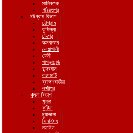
মানিকগঞ্জ
শরিয়তপুর
চট্টগ্রাম বিভাগ
চট্টগ্রাম
কুমিল্লা
চাঁদপুর
কক্সবাজার
নোয়াখালী
ফেনী
খাগড়াছড়ি
বান্দরবান
রাঙামাটি
ব্রাহ্মণবাড়ীয়া
লক্ষ্মীপুর
খুলনা বিভাগ
খুলনা
কুষ্টিয়া
চুয়াডাঙ্গা
ঝিনাইদহ
নড়াইল