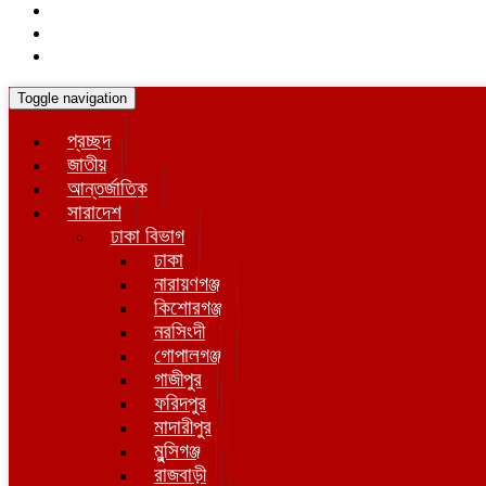
Toggle navigation
প্রচ্ছদ
জাতীয়
আন্তর্জাতিক
সারাদেশ
ঢাকা বিভাগ
ঢাকা
নারায়ণগঞ্জ
কিশোরগঞ্জ
নরসিংদী
গোপালগঞ্জ
গাজীপুর
ফরিদপুর
মাদারীপুর
মুন্সিগঞ্জ
রাজবাড়ী