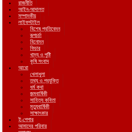
রাজনীতি
আইন-আদালত
সম্পাদকীয়
লাইফস্টাইল
বিশেষ প্রতিবেদন
রূপচর্চা
বিনোদন
ফিচার
খাদ্য ও পুষ্টি
কৃষি সংবাদ
আরো
খেলাধুলা
তথ্য ও প্রযুক্তি
ধর্ম কথা
জন্মবার্ষিকী
সাহিত্য কবিতা
মৃত্যুবার্ষিকী
সাক্ষাৎকার
ই-পেপার
আমাদের পরিবার