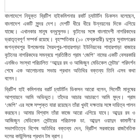
বাংলাদেশে নিযুক্ত ব্রিটিশ হাইকমিশনার রবার্ট চ্যাটার্টন ডিকসন বলেছেন,
বাংলাদেশ একটি সুন্দর দেশ। দেশটি ধীরে ধীরে উন্নয়নের দিকে এগিয়ে
যাচ্ছে। এখানকার মানুষ বন্ধুসুলভ। বৃটেনের সঙ্গে বাংলাদেশী নাগরিকদের
ভ্রাতৃত্বপূর্ণ সম্পর্ক রয়েছে। বৃহস্পতিবার (১০ ফেব্রুয়ারী) দুপুরে সুনামগঞ্জের
জগন্নাথপুর উপজেলার সৈয়দপুর-শাহারপাড়া ইউনিয়নের শাহারপাড়া বাজারে
বৃটেনের নাগরিকদের সমন্বয়ে প্রতিষ্ঠিত গ্রাম ‘জেপি’ নামের একটি বেসরকারি
এনজিও সংস্থা পরিচালিত ‘আব্দুর রব ও আজিজুন মেডিকেল সেন্টার’ পরিদর্শন
শেষে এক আলোচনায় সভায় প্রধান অতিথির বক্তব্য তিনি এসব কথা
বলেন।
ব্রিটিশ হাই কমিশনার বরার্ট চ্যাটার্টন ডিকসন আরো বলেন, সিলেটী মানুষের
আপ্যায়নে আমি অভিভুত। তাঁদের আচার আচারণে আমি মুদ্ধ। গ্রাম
‘জেপি’ এর সঙ্গে সম্পৃক্ত যারা রয়েছেন তাঁরা খুবই দক্ষতার সঙ্গে দায়িত্ব পালন
করছেন। আমার বিশ্বাস তাঁরা কাজে আরো এগিয়ে যাবে। আব্দুর রব ও
আজিজুন মেডিকেল সেন্টারের পরিচালক ডা. আব্দুল ওয়াদুদ কামালী’র
সভাপতিত্বে বিশেষ অতিথির বক্তব্য দেন, ব্রিটিশ সরকারের রাজনৈতিক
দলের কাউন্সিলর প্রধান টম ব্রাগ।