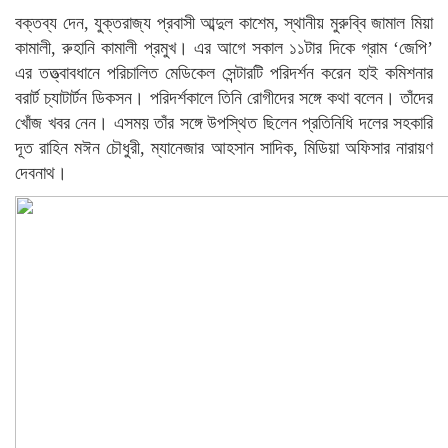
বক্তব্য দেন, যুক্তরাজ্য প্রবাসী আব্দুল কাশেম, স্থানীয় মুরুব্বি জামাল মিয়া
কামালী, রুহানি কামালী প্রমুখ। এর আগে সকাল ১১টার দিকে গ্রাম ‘জেপি’
এর তত্ত্বাবধানে পরিচালিত মেডিকেল সেন্টারটি পরিদর্শন করেন হাই কমিশনার
বরার্ট চ্যাটার্টন ডিকসন। পরিদর্শকালে তিনি রোগীদের সঙ্গে কথা বলেন। তাঁদের
খোঁজ খবর নেন। এসময় তাঁর সঙ্গে উপস্থিত ছিলেন প্রতিনিধি দলের সহকারি
দূত রাহিন মঈন চৌধুরী, ম্যানেজার আহসান সাদিক, মিডিয়া অফিসার নারায়ণ
দেবনাথ।