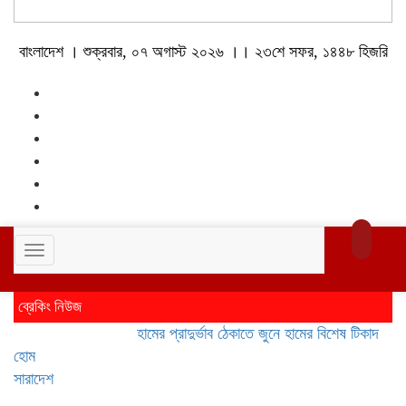
বাংলাদেশ । শুক্রবার, ০৭ অগাস্ট ২০২৬ ।। ২৩শে সফর, ১৪৪৮ হিজরি
Toggle
navigation
ব্রেকিং নিউজ
হামের প্রাদুর্ভাব ঠেকাতে জুনে হামের বিশেষ টিকাদান; টিকা প
হোম
সারাদেশ