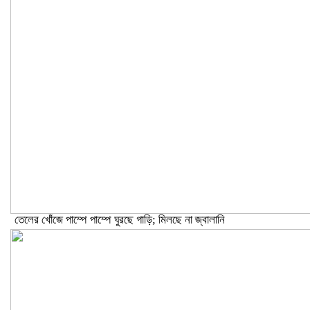
তেলের খোঁজে পাম্পে পাম্পে ঘুরছে গাড়ি; মিলছে না জ্বালানি