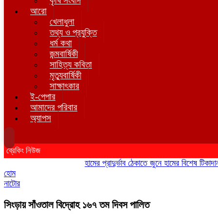
কৃষি সংবাদ
আরো
খেলাধুলা
তথ্য ও প্রযুক্তি
ধর্ম কথা
জন্মবার্ষিকী
সাহিত্য কবিতা
মৃত্যুবার্ষিকী
সাক্ষাৎকার
ই-পেপার
আমাদের পরিবার
অ্যাপস
ব্রেকিং নিউজ
হামের প্রাদুর্ভাব ঠেকাতে জুনে হামের বিশেষ টিকাদান; টি
হোম
নাটোর
সিংড়ায় সাঁওতাল বিদ্রোহ ১৬৭ তম দিবস পালিত