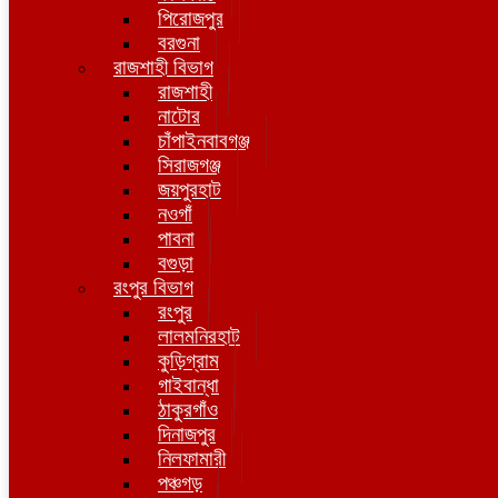
পিরোজপুর
বরগুনা
রাজশাহী বিভাগ
রাজশাহী
নাটোর
চাঁপাইনবাবগঞ্জ
সিরাজগঞ্জ
জয়পুরহাট
নওগাঁ
পাবনা
বগুড়া
রংপুর বিভাগ
রংপুর
লালমনিরহাট
কুড়িগ্রাম
গাইবান্ধা
ঠাকুরগাঁও
দিনাজপুর
নিলফামারী
পঞ্চগড়