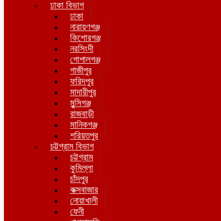
ঢাকা বিভাগ
ঢাকা
নারায়ণগঞ্জ
কিশোরগঞ্জ
নরসিংদী
গোপালগঞ্জ
গাজীপুর
ফরিদপুর
মাদারীপুর
মুন্সিগঞ্জ
রাজবাড়ী
মানিকগঞ্জ
শরিয়তপুর
চট্টগ্রাম বিভাগ
চট্টগ্রাম
কুমিল্লা
চাঁদপুর
কক্সবাজার
নোয়াখালী
ফেনী