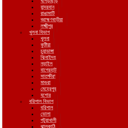
খাগড়াছড়ি
বান্দরবান
রাঙামাটি
ব্রাহ্মণবাড়ীয়া
লক্ষ্মীপুর
খুলনা বিভাগ
খুলনা
কুষ্টিয়া
চুয়াডাঙ্গা
ঝিনাইদহ
নড়াইল
বাগেরহাট
সাতক্ষীরা
মাগুরা
মেহেরপুর
যশোর
বরিশাল বিভাগ
বরিশাল
ভোলা
পটুয়াখালী
ঝালকাঠি