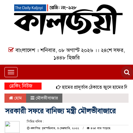
বাংলাদেশ । শনিবার, ০৮ অগাস্ট ২০২৬ ।। ২৪শে সফর,
১৪৪৮ হিজরি
Toggle
navigation
ব্রেকিং নিউজ
হামের প্রাদুর্ভাব ঠেকাতে জুনে হামের বিশেষ টি
হোম
মৌলভীবাজার
সরকারী সফরে বানিজ্য মন্ত্রী মৌলভীবাজারে
তিমির বনিক :
প্রকাশিত: বৃহস্পতিবার, ৩ ফেব্রুয়ারি, ২০২২
৪৬৫ বার পড়েছে