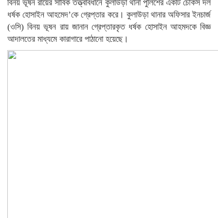
বিনয় ভূষন রায়ের সার্বিক তত্ত্বাবধানে কুলাউড়া থানা পুলিশের একটি চৌকস দল
ধর্ষক হোসাইন আহমেদ’কে গ্রেপ্তার করে। কুলাউড়া থানার অফিসার ইনচার্জ
(ওসি) বিনয় ভূষন রায় জানান গ্রেপ্তারকৃত ধর্ষক হোসাইন আহমদকে বিজ্ঞ
আদালতের মাধ্যমে কারাগারে পাঠানো হয়েছে।