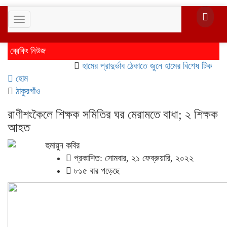
Toggle
navigation
ব্রেকিং নিউজ
হামের প্রাদুর্ভাব ঠেকাতে জুনে হামের বিশেষ টিকাদান; টিকা
হোম
ঠাকুরগাঁও
রাণীশংকৈলে শিক্ষক সমিতির ঘর মেরামতে বাধা; ২ শিক্ষক
আহত
হুমায়ুন কবির
প্রকাশিত: সোমবার, ২১ ফেব্রুয়ারি, ২০২২
৮১৫ বার পড়েছে