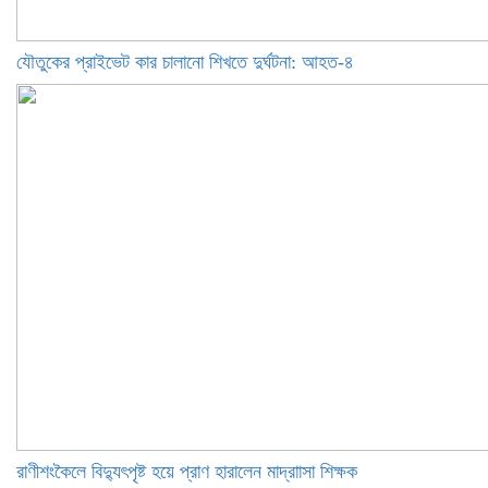
যৌতুকের প্রাইভেট কার চালানো শিখতে দুর্ঘটনা: আহত-৪
রাণীশংকৈলে বিদ্যুৎপৃষ্ট হয়ে প্রাণ হারালেন মাদ্রাাসা শিক্ষক