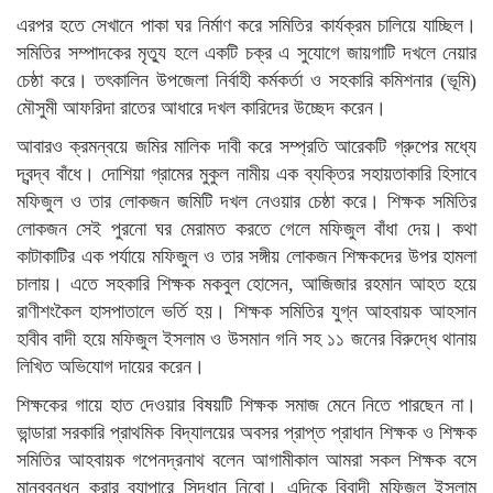
এরপর হতে সেখানে পাকা ঘর নির্মাণ করে সমিতির কার্যক্রম চালিয়ে যাচ্ছিল।
সমিতির সম্পাদকের মৃত্যু হলে একটি চক্র এ সুযোগে জায়গাটি দখলে নেয়ার
চেষ্ঠা করে। তৎকালিন উপজেলা নির্বাহী কর্মকর্তা ও সহকারি কমিশনার (ভূমি)
মৌসুমী আফরিদা রাতের আধারে দখল কারিদের উচ্ছেদ করেন।
আবারও ক্রমন্বয়ে জমির মালিক দাবী করে সম্প্রতি আরেকটি গ্রুপের মধ্যে
দ্বন্দ্ব বাঁধে। দোশিয়া গ্রামের মুকুল নামীয় এক ব্যক্তির সহায়তাকারি হিসাবে
মফিজুল ও তার লোকজন জমিটি দখল নেওয়ার চেষ্ঠা করে। শিক্ষক সমিতির
লোকজন সেই পুরনো ঘর মেরামত করতে গেলে মফিজুল বাঁধা দেয়। কথা
কাটাকাটির এক পর্যায়ে মফিজুল ও তার সঙ্গীয় লোকজন শিক্ষকদের উপর হামলা
চালায়। এতে সহকারি শিক্ষক মকবুল হোসেন, আজিজার রহমান আহত হয়ে
রাণীশংকৈল হাসপাতালে ভর্তি হয়। শিক্ষক সমিতির যুগ্ন আহবায়ক আহসান
হাবীব বাদী হয়ে মফিজুল ইসলাম ও উসমান গনি সহ ১১ জনের বিরুদ্ধে থানায়
লিখিত অভিযোগ দায়ের করেন।
শিক্ষকের গায়ে হাত দেওয়ার বিষয়টি শিক্ষক সমাজ মেনে নিতে পারছেন না।
ভান্ডারা সরকারি প্রাথমিক বিদ্যালয়ের অবসর প্রাপ্ত প্রাধান শিক্ষক ও শিক্ষক
সমিতির আহবায়ক গপেনদ্রনাথ বলেন আগামীকাল আমরা সকল শিক্ষক বসে
মানববন্ধন করার ব্যাপারে সিদ্ধান নিবো। এদিকে বিবাদী মফিজুল ইসলাম