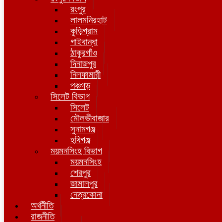
রংপুর
লালমনিরহাট
কুড়িগ্রাম
গাইবান্ধা
ঠাকুরগাঁও
দিনাজপুর
নিলফামারী
পঞ্চগড়
সিলেট বিভাগ
সিলেট
মৌলভীবাজার
সুনামগঞ্জ
হবিগঞ্জ
ময়মনসিংহ বিভাগ
ময়মনসিংহ
শেরপুর
জামালপুর
নেত্রকোনা
অর্থনীতি
রাজনীতি