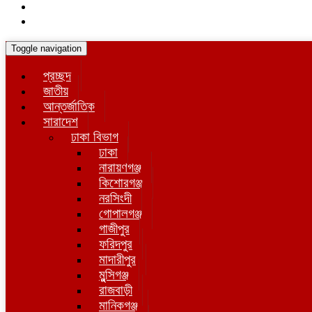
Toggle navigation
প্রচ্ছদ
জাতীয়
আন্তর্জাতিক
সারাদেশ
ঢাকা বিভাগ
ঢাকা
নারায়ণগঞ্জ
কিশোরগঞ্জ
নরসিংদী
গোপালগঞ্জ
গাজীপুর
ফরিদপুর
মাদারীপুর
মুন্সিগঞ্জ
রাজবাড়ী
মানিকগঞ্জ