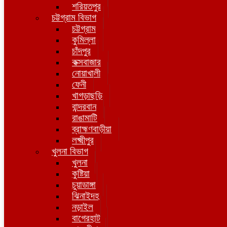
শরিয়তপুর
চট্টগ্রাম বিভাগ
চট্টগ্রাম
কুমিল্লা
চাঁদপুর
কক্সবাজার
নোয়াখালী
ফেনী
খাগড়াছড়ি
বান্দরবান
রাঙামাটি
ব্রাহ্মণবাড়ীয়া
লক্ষ্মীপুর
খুলনা বিভাগ
খুলনা
কুষ্টিয়া
চুয়াডাঙ্গা
ঝিনাইদহ
নড়াইল
বাগেরহাট