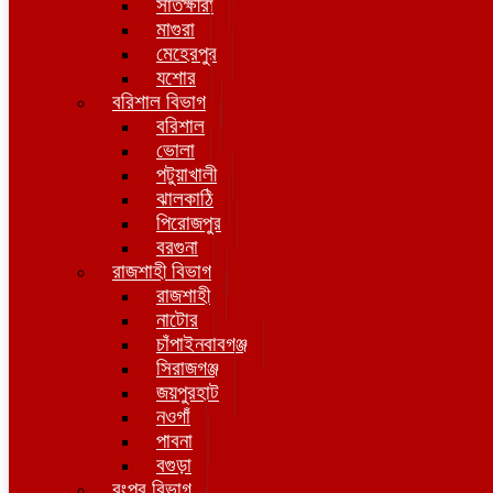
সাতক্ষীরা
মাগুরা
মেহেরপুর
যশোর
বরিশাল বিভাগ
বরিশাল
ভোলা
পটুয়াখালী
ঝালকাঠি
পিরোজপুর
বরগুনা
রাজশাহী বিভাগ
রাজশাহী
নাটোর
চাঁপাইনবাবগঞ্জ
সিরাজগঞ্জ
জয়পুরহাট
নওগাঁ
পাবনা
বগুড়া
রংপুর বিভাগ