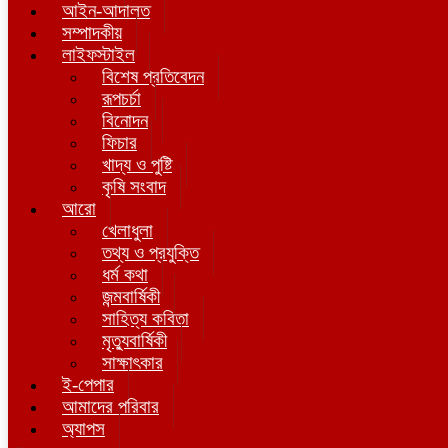
আইন-আদালত
সম্পাদকীয়
লাইফস্টাইল
বিশেষ প্রতিবেদন
রূপচর্চা
বিনোদন
ফিচার
খাদ্য ও পুষ্টি
কৃষি সংবাদ
আরো
খেলাধুলা
তথ্য ও প্রযুক্তি
ধর্ম কথা
জন্মবার্ষিকী
সাহিত্য কবিতা
মৃত্যুবার্ষিকী
সাক্ষাৎকার
ই-পেপার
আমাদের পরিবার
অ্যাপস