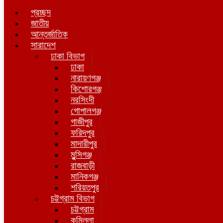
প্রচ্ছদ
জাতীয়
আন্তর্জাতিক
সারাদেশ
ঢাকা বিভাগ
ঢাকা
নারায়ণগঞ্জ
কিশোরগঞ্জ
নরসিংদী
গোপালগঞ্জ
গাজীপুর
ফরিদপুর
মাদারীপুর
মুন্সিগঞ্জ
রাজবাড়ী
মানিকগঞ্জ
শরিয়তপুর
চট্টগ্রাম বিভাগ
চট্টগ্রাম
কুমিল্লা