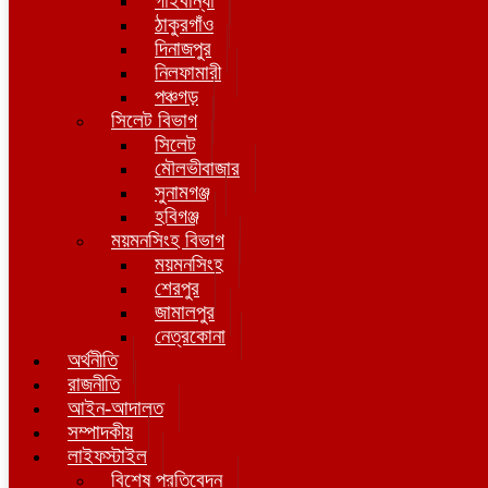
গাইবান্ধা
ঠাকুরগাঁও
দিনাজপুর
নিলফামারী
পঞ্চগড়
সিলেট বিভাগ
সিলেট
মৌলভীবাজার
সুনামগঞ্জ
হবিগঞ্জ
ময়মনসিংহ বিভাগ
ময়মনসিংহ
শেরপুর
জামালপুর
নেত্রকোনা
অর্থনীতি
রাজনীতি
আইন-আদালত
সম্পাদকীয়
লাইফস্টাইল
বিশেষ প্রতিবেদন