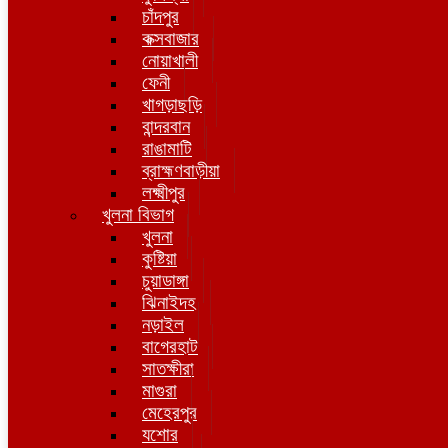
চাঁদপুর
কক্সবাজার
নোয়াখালী
ফেনী
খাগড়াছড়ি
বান্দরবান
রাঙামাটি
ব্রাহ্মণবাড়ীয়া
লক্ষ্মীপুর
খুলনা বিভাগ
খুলনা
কুষ্টিয়া
চুয়াডাঙ্গা
ঝিনাইদহ
নড়াইল
বাগেরহাট
সাতক্ষীরা
মাগুরা
মেহেরপুর
যশোর