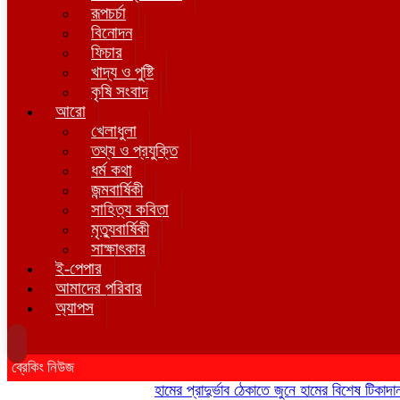
রূপচর্চা
বিনোদন
ফিচার
খাদ্য ও পুষ্টি
কৃষি সংবাদ
আরো
খেলাধুলা
তথ্য ও প্রযুক্তি
ধর্ম কথা
জন্মবার্ষিকী
সাহিত্য কবিতা
মৃত্যুবার্ষিকী
সাক্ষাৎকার
ই-পেপার
আমাদের পরিবার
অ্যাপস
ব্রেকিং নিউজ
হামের প্রাদুর্ভাব ঠেকাতে জুনে হামের বিশেষ টিকাদান; টি