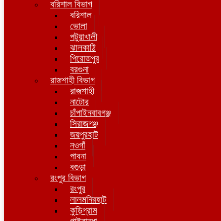
বরিশাল বিভাগ
বরিশাল
ভোলা
পটুয়াখালী
ঝালকাঠি
পিরোজপুর
বরগুনা
রাজশাহী বিভাগ
রাজশাহী
নাটোর
চাঁপাইনবাবগঞ্জ
সিরাজগঞ্জ
জয়পুরহাট
নওগাঁ
পাবনা
বগুড়া
রংপুর বিভাগ
রংপুর
লালমনিরহাট
কুড়িগ্রাম