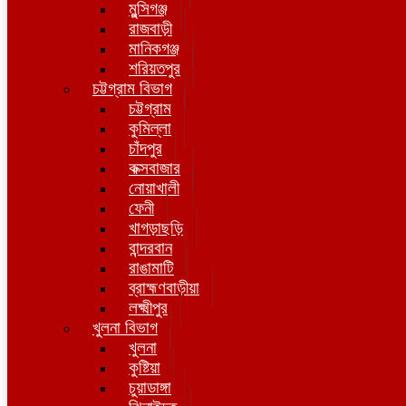
মুন্সিগঞ্জ
রাজবাড়ী
মানিকগঞ্জ
শরিয়তপুর
চট্টগ্রাম বিভাগ
চট্টগ্রাম
কুমিল্লা
চাঁদপুর
কক্সবাজার
নোয়াখালী
ফেনী
খাগড়াছড়ি
বান্দরবান
রাঙামাটি
ব্রাহ্মণবাড়ীয়া
লক্ষ্মীপুর
খুলনা বিভাগ
খুলনা
কুষ্টিয়া
চুয়াডাঙ্গা