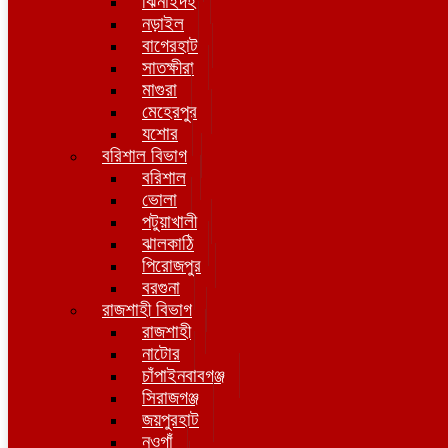
ঝিনাইদহ
নড়াইল
বাগেরহাট
সাতক্ষীরা
মাগুরা
মেহেরপুর
যশোর
বরিশাল বিভাগ
বরিশাল
ভোলা
পটুয়াখালী
ঝালকাঠি
পিরোজপুর
বরগুনা
রাজশাহী বিভাগ
রাজশাহী
নাটোর
চাঁপাইনবাবগঞ্জ
সিরাজগঞ্জ
জয়পুরহাট
নওগাঁ