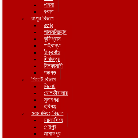
পাবনা
বগুড়া
রংপুর বিভাগ
রংপুর
লালমনিরহাট
কুড়িগ্রাম
গাইবান্ধা
ঠাকুরগাঁও
দিনাজপুর
নিলফামারী
পঞ্চগড়
সিলেট বিভাগ
সিলেট
মৌলভীবাজার
সুনামগঞ্জ
হবিগঞ্জ
ময়মনসিংহ বিভাগ
ময়মনসিংহ
শেরপুর
জামালপুর