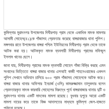
কুমিল্লার মুরাদনগর উপজেলার দিঘীরপাড় গ্রাম থেকে একাধিক মাদক মামলার
আসামী সোহেল(৪১)কে গাঁজাসহ গ্রেফতার করেছে বাঙ্গরাবাজার থানা পুলিশ।
মঙ্গলবার রাতে উপজেলার বাঙ্গরা পশ্চিম ইউনিয়নের দিঘীরপাড় গ্রাম থেকে তাকে
আটক করা হয়। আটককৃত মাদক ব্যবসায়ী দিঘীরপাড় গ্রামের মফিজুল
ইসলাম খানের ছেলে।
জানা যায়, দিঘীরপাড় গ্রামের মাদক ব্যবসায়ী সোহেল গাঁজা বিক্রি করছে এমন
সংবাদের ভিত্তিতে বাঙ্গরা বাজার থানার এসআই কাজী শাহনেওয়াজের একদল
পুলিশ সেখানে অভিযান চালিয়ে ৬০০ গ্রাম গাঁজাসহ সোহেলকে আটক করে।
বাঙ্গরা বাজার থানার অফিসার ইনচার্জ (ওসি) কামরুজ্জামান তালুকদার বলেন
গ্রেফতারকৃত মাদক কারবারি সোহেলের বিরুদ্ধে পূর্বে বাঙ্গরাবাজার থানায় দুটি ও
মুরাদনগর থানায় একটি মাদকের মামলা রয়েছে। বুধবার দুপুরে আরো একটি
মামলা দায়ের করে তাকে বিজ্ঞ আদালতের মাধ্যমে কুমিল্লা জেল-হাজতে
পাঠানো হয়েছে।