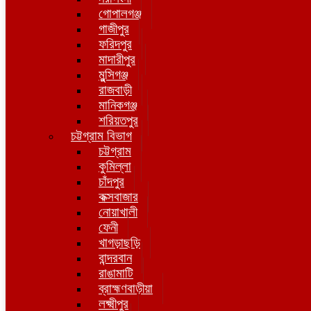
গোপালগঞ্জ
গাজীপুর
ফরিদপুর
মাদারীপুর
মুন্সিগঞ্জ
রাজবাড়ী
মানিকগঞ্জ
শরিয়তপুর
চট্টগ্রাম বিভাগ
চট্টগ্রাম
কুমিল্লা
চাঁদপুর
কক্সবাজার
নোয়াখালী
ফেনী
খাগড়াছড়ি
বান্দরবান
রাঙামাটি
ব্রাহ্মণবাড়ীয়া
লক্ষ্মীপুর