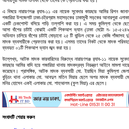
আনারপুরা নামক এলাকা থেকে তাদের কে গ্রেফতার করা হয়।
এ বিষয়ে নারায়ণগঞ্জ র‌্যাব-১১ এর নায়েক সুবেদার কায়ছার আমির রিপন জানা
গজারিয়া উপজেলাট ঢাকা-চট্রগ্রাম মহাসড়কের ঢাকামুখী সড়কের আনারপুরা এলাক
একটি চেকপোস্ট বসিয়ে গাড়ি তল্লাশি করা হয়। এ সময় কুমিল্লা থেকে ছে
আসা বাঁশের চাটাই বোঝাই একটি পিকআপ ভ্যান (ঢাকা মেট্টো ন- ১৫-৫২৪
অভিযান চালিয়ে বাঁশের চাটাই মোড়ানো ২৫ টি বান্ডিল থেকে ২৫ কেজি গাঁজাসহ দ
মাদক ব্যবসায়ীকে গ্রেফতার করা হয়। এসময় তাদের নিকট থেকে মাদক পরিবহ
ব্যবহৃত ০১টি পিকআপ ভ্যান জব্দ করা হয়।
উল্লেখ্য, আটক মাদক কারবারিদের বিরুদ্ধে নারায়ণগঞ্জ র‌্যাব-১১ নায়েক সুবেদ
কায়ছার আমির বাদি হয়ে গজারিয়া থানায় মাদকদ্রব্য নিয়ন্ত্রণ আইনে মামলা দায়
করেছেন। প্রাসঙ্গিক, আটক মাদক ব্যবসায়ী মো. ইয়াছিন মিয়া কুমিল্লা জেল
বুড়িচং থানা এলাকার মো. আবদুল মতিন মিয়ার ছেলে অপর মাদক ব্যবসায়ী ম
মনির হোসেন একই এলাকার মো. শাহআলম (ফুল মিয়া) এর ছেলে।
সংবাদটি শেয়ার করুন