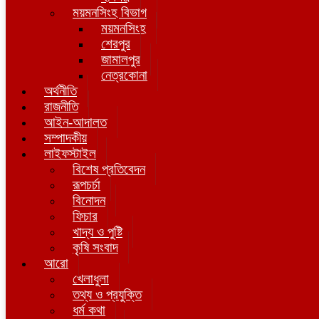
ময়মনসিংহ বিভাগ
ময়মনসিংহ
শেরপুর
জামালপুর
নেত্রকোনা
অর্থনীতি
রাজনীতি
আইন-আদালত
সম্পাদকীয়
লাইফস্টাইল
বিশেষ প্রতিবেদন
রূপচর্চা
বিনোদন
ফিচার
খাদ্য ও পুষ্টি
কৃষি সংবাদ
আরো
খেলাধুলা
তথ্য ও প্রযুক্তি
ধর্ম কথা