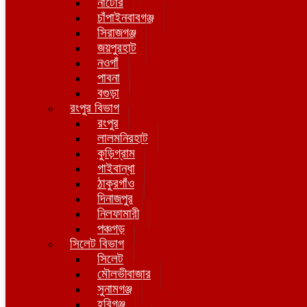
নাটোর
চাঁপাইনবাবগঞ্জ
সিরাজগঞ্জ
জয়পুরহাট
নওগাঁ
পাবনা
বগুড়া
রংপুর বিভাগ
রংপুর
লালমনিরহাট
কুড়িগ্রাম
গাইবান্ধা
ঠাকুরগাঁও
দিনাজপুর
নিলফামারী
পঞ্চগড়
সিলেট বিভাগ
সিলেট
মৌলভীবাজার
সুনামগঞ্জ
হবিগঞ্জ