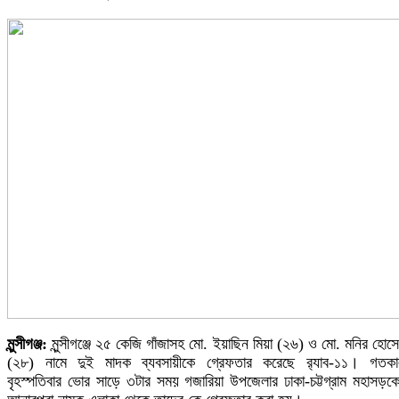
মুন্সীগঞ্জ:
মুন্সীগঞ্জে ২৫ কেজি গাঁজাসহ মো. ইয়াছিন মিয়া (২৬) ও মো. মনির হোস
(২৮) নামে দুই মাদক ব্যবসায়ীকে গ্রেফতার করেছে র‌্যাব-১১। গতক
বৃহস্পতিবার ভোর সাড়ে ৩টার সময় গজারিয়া উপজেলার ঢাকা-চট্টগ্রাম মহাসড়ক