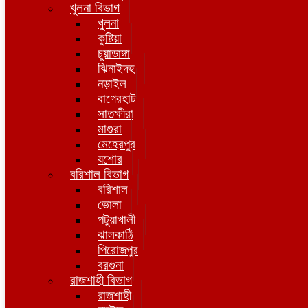
খুলনা বিভাগ
খুলনা
কুষ্টিয়া
চুয়াডাঙ্গা
ঝিনাইদহ
নড়াইল
বাগেরহাট
সাতক্ষীরা
মাগুরা
মেহেরপুর
যশোর
বরিশাল বিভাগ
বরিশাল
ভোলা
পটুয়াখালী
ঝালকাঠি
পিরোজপুর
বরগুনা
রাজশাহী বিভাগ
রাজশাহী