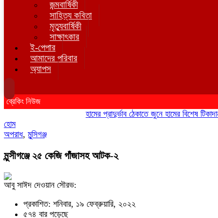
জন্মবার্ষিকী
সাহিত্য কবিতা
মৃত্যুবার্ষিকী
সাক্ষাৎকার
ই-পেপার
আমাদের পরিবার
অ্যাপস
ব্রেকিং নিউজ
হামের প্রাদুর্ভাব ঠেকাতে জুনে হামের বিশেষ টিকাদান; টি
হোম
অপরাধ
,
মুন্সিগঞ্জ
মুন্সীগঞ্জে ২৫ কেজি গাঁজাসহ আটক-২
আবু সাঈদ দেওয়ান সৌরভ:
প্রকাশিত: শনিবার, ১৯ ফেব্রুয়ারি, ২০২২
৫৭৪ বার পড়েছে