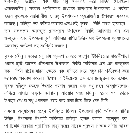
স্বাবলম্বী হয়েছেন এবং খাঁটি মধু সরবরাহ করে চাহিদা মেটাচ্ছেন
এলাকাবাসীর। সরকার প্রশিক্ষণের মাধ্যমে চৌদ্দগ্রাম উপজেলায় এ পর্যন্ত
৯জন কৃষককে সরিষা বীজ ও মধু উৎপাদনের প্রয়োজনীয় উপকরণ সরবরাহ
করেছে। মমিনুল হক কাদৈর ব্লকের এসএমই কৃষক। তিনি সফল হয়েছেন।
তার সফলতায় অভিভূত চৌদ্দগ্রাম উপজেলা নির্বাহী অফিসার এস এম
মনজুরুল হক, উপজেলা কৃষি অফিসার নাসির উদ্দীন সহ উপজেলা প্রশাসনের
অন্যান্য কর্মকর্তা সহ সংশ্লিষ্ট সকলে।
কৃষক মমিনুল হকের মধু চাষ প্রকল্প দেখতে শুভপুর ইউনিয়নের হাজারীপাড়া
গ্রামে ছুটে আসেন চৌদ্দগ্রাম উপজেলা নির্বাহী অফিসার এস এম মনজুরুল
হক। তিনি মাঠের সরিষা ক্ষেতে এবং বাড়িতে গিয়ে মধুর চাষ পর্যবেক্ষণ করে
সন্তোষ প্রকাশ করেন। উপজেলা ইউএনও এস এম মনজুরুল হক এসময়
কৃষক মমিনুল হককে উৎসাহ প্রদান করেন এবং মধু চাষে অন্যান্যদেরও
এগিয়ে আসার আহ্বান জানান। যাওয়ার সময় মমিনুল হকের পক্ষ থেকে
উপহার দেওয়া মধু একরকম জোর করে টাকা দিয়ে কিনে নেন তিনি।
এসময় অন্যান্যের মধ্যে উপস্থিত ছিলেন উপজেলা কৃষি অফিসার নাসির
উদ্দীন, উপজেলা উপকৃষি অফিসার রাকিবুল হাসান রাসেল, মাহবুবুল হক,
পাশাকোট সরকারি প্রাথমিক বিদ্যালয়ের সাবেক প্রধান শিক্ষক মাষ্টার আবাদ