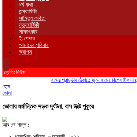
ধর্ম কথা
জন্মবার্ষিকী
সাহিত্য কবিতা
মৃত্যুবার্ষিকী
সাক্ষাৎকার
ই-পেপার
আমাদের পরিবার
অ্যাপস
ব্রেকিং নিউজ
হামের প্রাদুর্ভাব ঠেকাতে জুনে হামের বিশেষ টিকাদান; টিক
হোম
ভোলা
ভোলায় মর্মান্তিক সড়ক দূর্ঘটনা, বাস উল্টে পুকুরে
আর জে শান্ত :
প্রকাশিত: শনিবার, ৮ জানুয়ারি, ২০২২