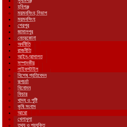
সুনামগঞ্জ
হবিগঞ্জ
ময়মনসিংহ বিভাগ
ময়মনসিংহ
শেরপুর
জামালপুর
নেত্রকোনা
অর্থনীতি
রাজনীতি
আইন-আদালত
সম্পাদকীয়
লাইফস্টাইল
বিশেষ প্রতিবেদন
রূপচর্চা
বিনোদন
ফিচার
খাদ্য ও পুষ্টি
কৃষি সংবাদ
আরো
খেলাধুলা
তথ্য ও প্রযুক্তি