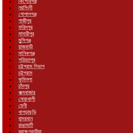
কিশোরগঞ্জ
নরসিংদী
গোপালগঞ্জ
গাজীপুর
ফরিদপুর
মাদারীপুর
মুন্সিগঞ্জ
রাজবাড়ী
মানিকগঞ্জ
শরিয়তপুর
চট্টগ্রাম বিভাগ
চট্টগ্রাম
কুমিল্লা
চাঁদপুর
কক্সবাজার
নোয়াখালী
ফেনী
খাগড়াছড়ি
বান্দরবান
রাঙামাটি
ব্রাহ্মণবাড়ীয়া