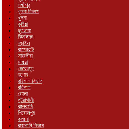
লক্ষ্মীপুর
খুলনা বিভাগ
খুলনা
কুষ্টিয়া
চুয়াডাঙ্গা
ঝিনাইদহ
নড়াইল
বাগেরহাট
সাতক্ষীরা
মাগুরা
মেহেরপুর
যশোর
বরিশাল বিভাগ
বরিশাল
ভোলা
পটুয়াখালী
ঝালকাঠি
পিরোজপুর
বরগুনা
রাজশাহী বিভাগ