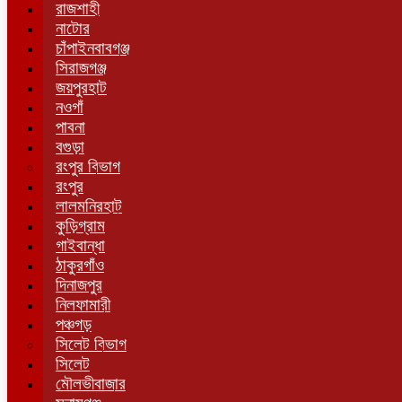
রাজশাহী
নাটোর
চাঁপাইনবাবগঞ্জ
সিরাজগঞ্জ
জয়পুরহাট
নওগাঁ
পাবনা
বগুড়া
রংপুর বিভাগ
রংপুর
লালমনিরহাট
কুড়িগ্রাম
গাইবান্ধা
ঠাকুরগাঁও
দিনাজপুর
নিলফামারী
পঞ্চগড়
সিলেট বিভাগ
সিলেট
মৌলভীবাজার