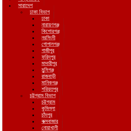
সারাদেশ
ঢাকা বিভাগ
ঢাকা
নারায়ণগঞ্জ
কিশোরগঞ্জ
নরসিংদী
গোপালগঞ্জ
গাজীপুর
ফরিদপুর
মাদারীপুর
মুন্সিগঞ্জ
রাজবাড়ী
মানিকগঞ্জ
শরিয়তপুর
চট্টগ্রাম বিভাগ
চট্টগ্রাম
কুমিল্লা
চাঁদপুর
কক্সবাজার
নোয়াখালী