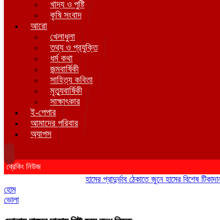
খাদ্য ও পুষ্টি
কৃষি সংবাদ
আরো
খেলাধুলা
তথ্য ও প্রযুক্তি
ধর্ম কথা
জন্মবার্ষিকী
সাহিত্য কবিতা
মৃত্যুবার্ষিকী
সাক্ষাৎকার
ই-পেপার
আমাদের পরিবার
অ্যাপস
ব্রেকিং নিউজ
হামের প্রাদুর্ভাব ঠেকাতে জুনে হামের বিশেষ টিকাদান; টি
হোম
ভোলা