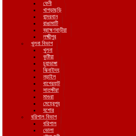
ফেনী
খাগড়াছড়ি
বান্দরবান
রাঙামাটি
ব্রাহ্মণবাড়ীয়া
লক্ষ্মীপুর
খুলনা বিভাগ
খুলনা
কুষ্টিয়া
চুয়াডাঙ্গা
ঝিনাইদহ
নড়াইল
বাগেরহাট
সাতক্ষীরা
মাগুরা
মেহেরপুর
যশোর
বরিশাল বিভাগ
বরিশাল
ভোলা