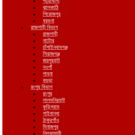
পটুয়াখালী
ঝালকাঠি
পিরোজপুর
বরগুনা
রাজশাহী বিভাগ
রাজশাহী
নাটোর
চাঁপাইনবাবগঞ্জ
সিরাজগঞ্জ
জয়পুরহাট
নওগাঁ
পাবনা
বগুড়া
রংপুর বিভাগ
রংপুর
লালমনিরহাট
কুড়িগ্রাম
গাইবান্ধা
ঠাকুরগাঁও
দিনাজপুর
নিলফামারী