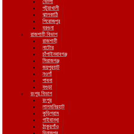
ভোলা
পটুয়াখালী
ঝালকাঠি
পিরোজপুর
বরগুনা
রাজশাহী বিভাগ
রাজশাহী
নাটোর
চাঁপাইনবাবগঞ্জ
সিরাজগঞ্জ
জয়পুরহাট
নওগাঁ
পাবনা
বগুড়া
রংপুর বিভাগ
রংপুর
লালমনিরহাট
কুড়িগ্রাম
গাইবান্ধা
ঠাকুরগাঁও
দিনাজপুর