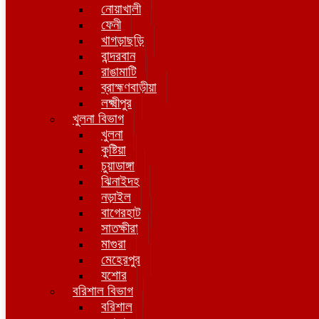
নোয়াখালী
ফেনী
খাগড়াছড়ি
বান্দরবান
রাঙামাটি
ব্রাহ্মণবাড়ীয়া
লক্ষ্মীপুর
খুলনা বিভাগ
খুলনা
কুষ্টিয়া
চুয়াডাঙ্গা
ঝিনাইদহ
নড়াইল
বাগেরহাট
সাতক্ষীরা
মাগুরা
মেহেরপুর
যশোর
বরিশাল বিভাগ
বরিশাল