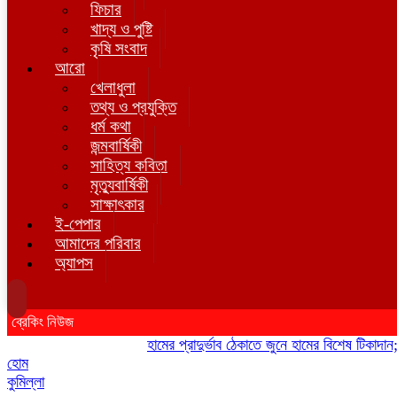
ফিচার
খাদ্য ও পুষ্টি
কৃষি সংবাদ
আরো
খেলাধুলা
তথ্য ও প্রযুক্তি
ধর্ম কথা
জন্মবার্ষিকী
সাহিত্য কবিতা
মৃত্যুবার্ষিকী
সাক্ষাৎকার
ই-পেপার
আমাদের পরিবার
অ্যাপস
ব্রেকিং নিউজ
হামের প্রাদুর্ভাব ঠেকাতে জুনে হামের বিশেষ টিকাদান; টিকা
হোম
কুমিল্লা