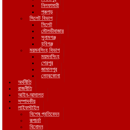
নিলফামারী
পঞ্চগড়
সিলেট বিভাগ
সিলেট
মৌলভীবাজার
সুনামগঞ্জ
হবিগঞ্জ
ময়মনসিংহ বিভাগ
ময়মনসিংহ
শেরপুর
জামালপুর
নেত্রকোনা
অর্থনীতি
রাজনীতি
আইন-আদালত
সম্পাদকীয়
লাইফস্টাইল
বিশেষ প্রতিবেদন
রূপচর্চা
বিনোদন