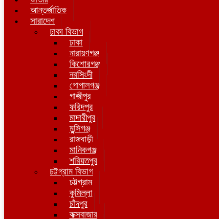
আন্তর্জাতিক
সারাদেশ
ঢাকা বিভাগ
ঢাকা
নারায়ণগঞ্জ
কিশোরগঞ্জ
নরসিংদী
গোপালগঞ্জ
গাজীপুর
ফরিদপুর
মাদারীপুর
মুন্সিগঞ্জ
রাজবাড়ী
মানিকগঞ্জ
শরিয়তপুর
চট্টগ্রাম বিভাগ
চট্টগ্রাম
কুমিল্লা
চাঁদপুর
কক্সবাজার