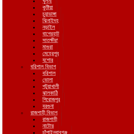
খুলনা
কুষ্টিয়া
চুয়াডাঙ্গা
ঝিনাইদহ
নড়াইল
বাগেরহাট
সাতক্ষীরা
মাগুরা
মেহেরপুর
যশোর
বরিশাল বিভাগ
বরিশাল
ভোলা
পটুয়াখালী
ঝালকাঠি
পিরোজপুর
বরগুনা
রাজশাহী বিভাগ
রাজশাহী
নাটোর
চাঁপাইনবাবগঞ্জ