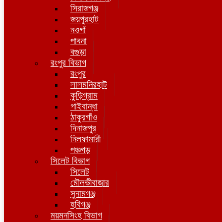
সিরাজগঞ্জ
জয়পুরহাট
নওগাঁ
পাবনা
বগুড়া
রংপুর বিভাগ
রংপুর
লালমনিরহাট
কুড়িগ্রাম
গাইবান্ধা
ঠাকুরগাঁও
দিনাজপুর
নিলফামারী
পঞ্চগড়
সিলেট বিভাগ
সিলেট
মৌলভীবাজার
সুনামগঞ্জ
হবিগঞ্জ
ময়মনসিংহ বিভাগ