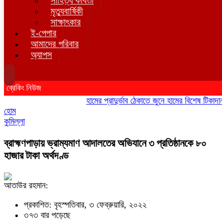
সাহিত্য কবিতা
মৃত্যুবার্ষিকী
সাক্ষাৎকার
ই-পেপার
আমাদের পরিবার
অ্যাপস
ব্রেকিং নিউজ
হামের প্রাদুর্ভাব ঠেকাতে জুনে হামের বিশেষ টিকাদান; টি
হোম
কুমিল্লা
ব্রাহ্মণপাড়ায় ভ্রাম্যমাণ আদালতের অভিযানে ৩ প্রতিষ্ঠানকে ৮০
হাজার টাকা অর্থদণ্ড
আতাউর রহমান:
প্রকাশিত: বৃহস্পতিবার, ৩ ফেব্রুয়ারি, ২০২২
৩৭৩ বার পড়েছে