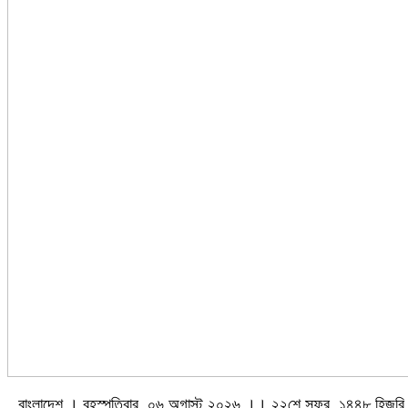
বাংলাদেশ । বৃহস্পতিবার, ০৬ অগাস্ট ২০২৬ ।। ২২শে সফর, ১৪৪৮ হিজরি