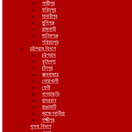
গাজীপুর
ফরিদপুর
মাদারীপুর
মুন্সিগঞ্জ
রাজবাড়ী
মানিকগঞ্জ
শরিয়তপুর
চট্টগ্রাম বিভাগ
চট্টগ্রাম
কুমিল্লা
চাঁদপুর
কক্সবাজার
নোয়াখালী
ফেনী
খাগড়াছড়ি
বান্দরবান
রাঙামাটি
ব্রাহ্মণবাড়ীয়া
লক্ষ্মীপুর
খুলনা বিভাগ