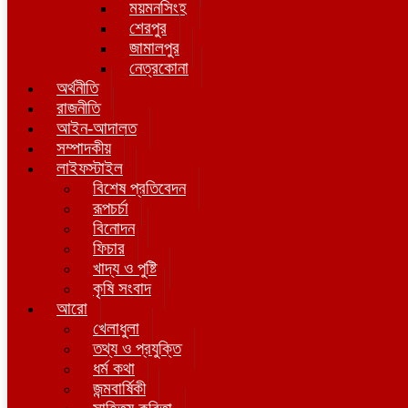
ময়মনসিংহ
শেরপুর
জামালপুর
নেত্রকোনা
অর্থনীতি
রাজনীতি
আইন-আদালত
সম্পাদকীয়
লাইফস্টাইল
বিশেষ প্রতিবেদন
রূপচর্চা
বিনোদন
ফিচার
খাদ্য ও পুষ্টি
কৃষি সংবাদ
আরো
খেলাধুলা
তথ্য ও প্রযুক্তি
ধর্ম কথা
জন্মবার্ষিকী