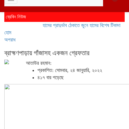
Toggle
navigation
ব্রেকিং নিউজ
হামের প্রাদুর্ভাব ঠেকাতে জুনে হামের বিশেষ টিকাদান; টিকা প
হোম
অপরাধ
ব্রাহ্মণপাড়ায় গাঁজাসহ একজন গ্রেফতার
আতাউর রহমান:
প্রকাশিত: সোমবার, ২৪ জানুয়ারি, ২০২২
৪১৭ বার পড়েছে