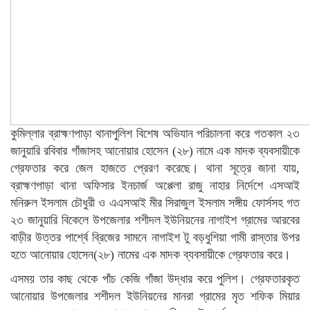
কুমিল্লার ব্রাহ্মণপাড়া থানাপুলিশ বিশেষ অভিযান পরিচালনা করে গতকাল ২৩
জানুয়ারি রবিবার গাঁজাসহ আনোয়ার হোসেন (২৮) নামে এক মাদক ব্যবসায়ীকে
গ্রেফতার করে জেল হাজতে প্রেরণ করেছে। থানা সূত্রে জানা যায়,
ব্রাহ্মণপাড়া থানা অফিসার ইনচার্জ অপ্পেলা রাজু নাহার নির্দেশে এসআই
মনিরুল ইসলাম চৌধুরী ও এএসআই মীর সিরাজুল ইসলাম সঙ্গীয় ফোর্সসহ গত
২৩ জানুয়ারি বিকেলে উপজেলার শশীদল ইউনিয়নের নাগাইশ গ্রামের আরবের
বাড়ীর উত্তর পার্শ্বে ব্রিজের সামনে নাগাইশ টু বড়ধুশিয়া গামী রাস্তার উপর
হতে আনোয়ার হোসেন(২৮) নামের এক মাদক ব্যবসায়ীকে গ্রেফতার করে।
এসময় তার কাছ থেকে পাঁচ কেজি গাঁজা উদ্ধার করে পুলিশ। গ্রেফতারকৃত
আনোয়ার উপজেলার শশীদল ইউনিয়নের মানরা গ্রামের মৃত শফিক মিয়ার