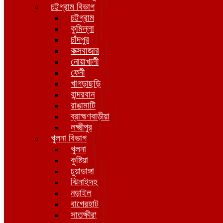
চট্টগ্রাম বিভাগ
চট্টগ্রাম
কুমিল্লা
চাঁদপুর
কক্সবাজার
নোয়াখালী
ফেনী
খাগড়াছড়ি
বান্দরবান
রাঙামাটি
ব্রাহ্মণবাড়ীয়া
লক্ষ্মীপুর
খুলনা বিভাগ
খুলনা
কুষ্টিয়া
চুয়াডাঙ্গা
ঝিনাইদহ
নড়াইল
বাগেরহাট
সাতক্ষীরা