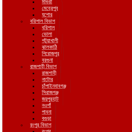
মাগুরা
মেহেরপুর
যশোর
বরিশাল বিভাগ
বরিশাল
ভোলা
পটুয়াখালী
ঝালকাঠি
পিরোজপুর
বরগুনা
রাজশাহী বিভাগ
রাজশাহী
নাটোর
চাঁপাইনবাবগঞ্জ
সিরাজগঞ্জ
জয়পুরহাট
নওগাঁ
পাবনা
বগুড়া
রংপুর বিভাগ
রংপুর