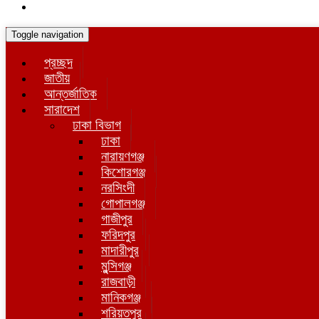
Toggle navigation
প্রচ্ছদ
জাতীয়
আন্তর্জাতিক
সারাদেশ
ঢাকা বিভাগ
ঢাকা
নারায়ণগঞ্জ
কিশোরগঞ্জ
নরসিংদী
গোপালগঞ্জ
গাজীপুর
ফরিদপুর
মাদারীপুর
মুন্সিগঞ্জ
রাজবাড়ী
মানিকগঞ্জ
শরিয়তপুর