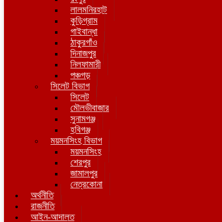
লালমনিরহাট
কুড়িগ্রাম
গাইবান্ধা
ঠাকুরগাঁও
দিনাজপুর
নিলফামারী
পঞ্চগড়
সিলেট বিভাগ
সিলেট
মৌলভীবাজার
সুনামগঞ্জ
হবিগঞ্জ
ময়মনসিংহ বিভাগ
ময়মনসিংহ
শেরপুর
জামালপুর
নেত্রকোনা
অর্থনীতি
রাজনীতি
আইন-আদালত