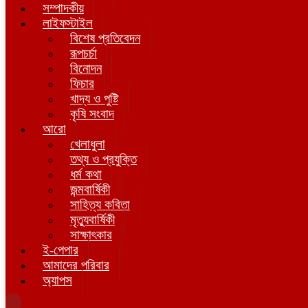
সম্পাদকীয়
লাইফস্টাইল
বিশেষ প্রতিবেদন
রূপচর্চা
বিনোদন
ফিচার
খাদ্য ও পুষ্টি
কৃষি সংবাদ
আরো
খেলাধুলা
তথ্য ও প্রযুক্তি
ধর্ম কথা
জন্মবার্ষিকী
সাহিত্য কবিতা
মৃত্যুবার্ষিকী
সাক্ষাৎকার
ই-পেপার
আমাদের পরিবার
অ্যাপস