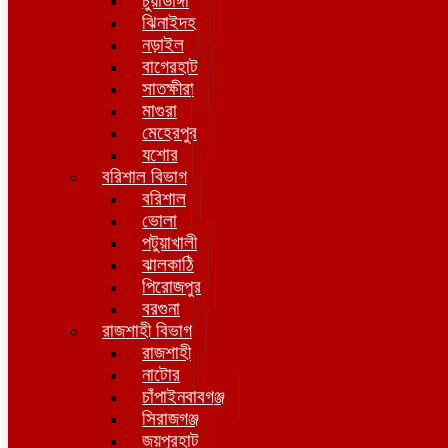
চুয়াডাঙ্গা
ঝিনাইদহ
নড়াইল
বাগেরহাট
সাতক্ষীরা
মাগুরা
মেহেরপুর
যশোর
বরিশাল বিভাগ
বরিশাল
ভোলা
পটুয়াখালী
ঝালকাঠি
পিরোজপুর
বরগুনা
রাজশাহী বিভাগ
রাজশাহী
নাটোর
চাঁপাইনবাবগঞ্জ
সিরাজগঞ্জ
জয়পুরহাট