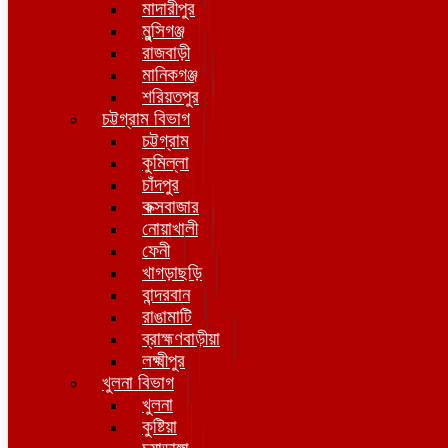
মাদারীপুর
মুন্সিগঞ্জ
রাজবাড়ী
মানিকগঞ্জ
শরিয়তপুর
চট্টগ্রাম বিভাগ
চট্টগ্রাম
কুমিল্লা
চাঁদপুর
কক্সবাজার
নোয়াখালী
ফেনী
খাগড়াছড়ি
বান্দরবান
রাঙামাটি
ব্রাহ্মণবাড়ীয়া
লক্ষ্মীপুর
খুলনা বিভাগ
খুলনা
কুষ্টিয়া