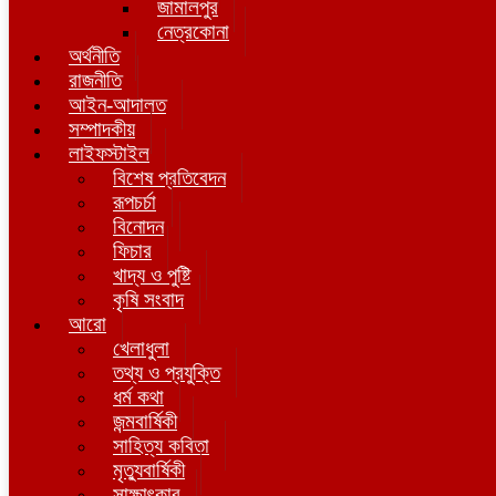
জামালপুর
নেত্রকোনা
অর্থনীতি
রাজনীতি
আইন-আদালত
সম্পাদকীয়
লাইফস্টাইল
বিশেষ প্রতিবেদন
রূপচর্চা
বিনোদন
ফিচার
খাদ্য ও পুষ্টি
কৃষি সংবাদ
আরো
খেলাধুলা
তথ্য ও প্রযুক্তি
ধর্ম কথা
জন্মবার্ষিকী
সাহিত্য কবিতা
মৃত্যুবার্ষিকী
সাক্ষাৎকার