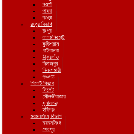
নওগাঁ
পাবনা
বগুড়া
রংপুর বিভাগ
রংপুর
লালমনিরহাট
কুড়িগ্রাম
গাইবান্ধা
ঠাকুরগাঁও
দিনাজপুর
নিলফামারী
পঞ্চগড়
সিলেট বিভাগ
সিলেট
মৌলভীবাজার
সুনামগঞ্জ
হবিগঞ্জ
ময়মনসিংহ বিভাগ
ময়মনসিংহ
শেরপুর