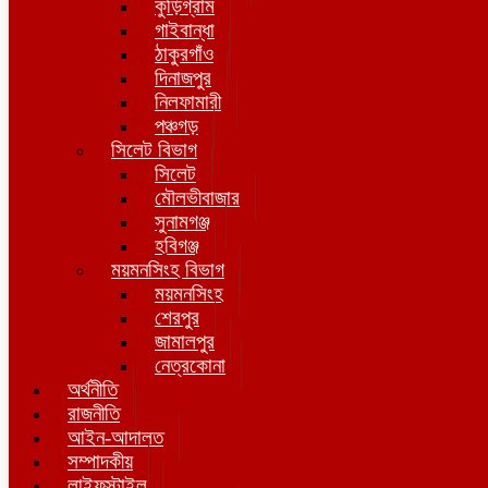
কুড়িগ্রাম
গাইবান্ধা
ঠাকুরগাঁও
দিনাজপুর
নিলফামারী
পঞ্চগড়
সিলেট বিভাগ
সিলেট
মৌলভীবাজার
সুনামগঞ্জ
হবিগঞ্জ
ময়মনসিংহ বিভাগ
ময়মনসিংহ
শেরপুর
জামালপুর
নেত্রকোনা
অর্থনীতি
রাজনীতি
আইন-আদালত
সম্পাদকীয়
লাইফস্টাইল