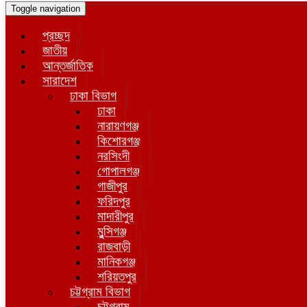
Toggle navigation
প্রচ্ছদ
জাতীয়
আন্তর্জাতিক
সারাদেশ
ঢাকা বিভাগ
ঢাকা
নারায়ণগঞ্জ
কিশোরগঞ্জ
নরসিংদী
গোপালগঞ্জ
গাজীপুর
ফরিদপুর
মাদারীপুর
মুন্সিগঞ্জ
রাজবাড়ী
মানিকগঞ্জ
শরিয়তপুর
চট্টগ্রাম বিভাগ
চট্টগ্রাম