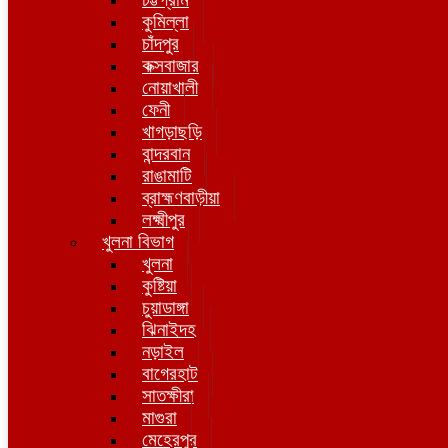
কুমিল্লা
চাঁদপুর
কক্সবাজার
নোয়াখালী
ফেনী
খাগড়াছড়ি
বান্দরবান
রাঙামাটি
ব্রাহ্মণবাড়ীয়া
লক্ষ্মীপুর
খুলনা বিভাগ
খুলনা
কুষ্টিয়া
চুয়াডাঙ্গা
ঝিনাইদহ
নড়াইল
বাগেরহাট
সাতক্ষীরা
মাগুরা
মেহেরপুর