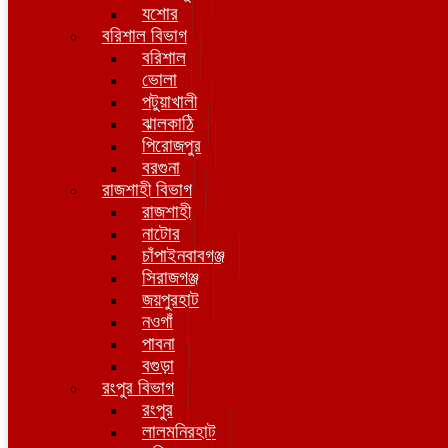
যশোর
বরিশাল বিভাগ
বরিশাল
ভোলা
পটুয়াখালী
ঝালকাঠি
পিরোজপুর
বরগুনা
রাজশাহী বিভাগ
রাজশাহী
নাটোর
চাঁপাইনবাবগঞ্জ
সিরাজগঞ্জ
জয়পুরহাট
নওগাঁ
পাবনা
বগুড়া
রংপুর বিভাগ
রংপুর
লালমনিরহাট