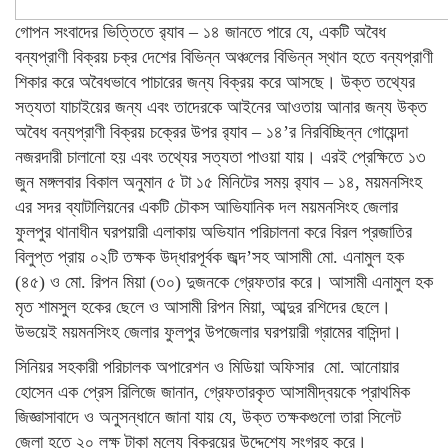
গোপন সংবাদের ভিত্তিতে র‌্যাব – ১৪ জানতে পারে যে, একটি অবৈধ
বন্যপ্রাণী বিক্রয় চক্র দেশের বিভিন্ন অঞ্চলের বিভিন্ন স্থান হতে বন্যপ্রাণী
শিকার করে অবৈধভাবে পাচারের জন্য বিক্রয় করে আসছে। উক্ত তথ্যের
সত্যতা যাচাইয়ের জন্য এবং তাদেরকে আইনের আওতায় আনার জন্য উক্ত
অবৈধ বন্যপ্রাণী বিক্রয় চক্রের উপর র‌্যাব – ১৪’র নিরবিচ্ছিন্ন গোয়েন্দা
নজরদারী চালানো হয় এবং তথ্যের সত্যতা পাওয়া যায়। এরই প্রেক্ষিতে ১৩
জুন মঙ্গলবার বিকাল অনুমান ৫ টা ১৫ মিনিটের সময় র‌্যাব – ১৪, ময়মনসিংহ
এর সদর ব্যাটালিয়নের একটি চৌকস আভিযানিক দল ময়মনসিংহ জেলার
ফুলপুর থানাধীন ঘরপয়ারী এলাকায় অভিযান পরিচালনা করে বিরল প্রজাতির
বিলুপ্ত প্রায় ০২টি তক্ষক উদ্ধারপূর্বক জব্দ’সহ আসামী মো. এনামুল হক
(৪৫) ও মো. রিপন মিয়া (৩০) দুজনকে গ্রেফতার করে। আসামী এনামুল হক
মৃত শামসুল হকের ছেলে ও আসামী রিপন মিয়া, আব্দুর রশিদের ছেলে।
উভয়েই ময়মনসিংহ জেলার ফুলপুর উপজেলার ঘরপয়ারী গ্রামের বাসিন্দা।
সিনিয়র সহকারী পরিচালক অপারেশন ও মিডিয়া অফিসার মো. আনোয়ার
হোসেন এক প্রেস রিলিজে জানান, গ্রেফতারকৃত আসামীদ্বয়কে প্রাথমিক
জিজ্ঞাসাবাদে ও অনুসন্ধানে জানা যায় যে, উক্ত তক্ষকগুলো তারা সিলেট
জেলা হতে ২০ লক্ষ টাকা মূল্যে বিক্রয়ের উদ্দেশ্যে সংগ্রহ করে।