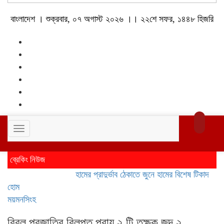
বাংলাদেশ । শুক্রবার, ০৭ অগাস্ট ২০২৬ ।। ২২শে সফর, ১৪৪৮ হিজরি
Toggle
navigation
ব্রেকিং নিউজ
হামের প্রাদুর্ভাব ঠেকাতে জুনে হামের বিশেষ টিকাদান; টিকা
হোম
ময়মনসিংহ
বিরল প্রজাতির বিলুপ্ত প্রায় ২ টি তক্ষক জব্দ ২