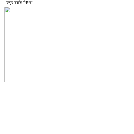
বছর বয়সি শিশুরা
ঝড়ো হাওয়াসহ বজ্রবৃষ্টির আভাস ১৫ জেলায়