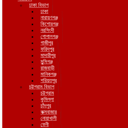
ঢাকা বিভাগ
ঢাকা
নারায়ণগঞ্জ
কিশোরগঞ্জ
নরসিংদী
গোপালগঞ্জ
গাজীপুর
ফরিদপুর
মাদারীপুর
মুন্সিগঞ্জ
রাজবাড়ী
মানিকগঞ্জ
শরিয়তপুর
চট্টগ্রাম বিভাগ
চট্টগ্রাম
কুমিল্লা
চাঁদপুর
কক্সবাজার
নোয়াখালী
ফেনী