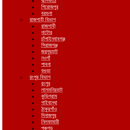
ঝালকাঠি
পিরোজপুর
বরগুনা
রাজশাহী বিভাগ
রাজশাহী
নাটোর
চাঁপাইনবাবগঞ্জ
সিরাজগঞ্জ
জয়পুরহাট
নওগাঁ
পাবনা
বগুড়া
রংপুর বিভাগ
রংপুর
লালমনিরহাট
কুড়িগ্রাম
গাইবান্ধা
ঠাকুরগাঁও
দিনাজপুর
নিলফামারী
পঞ্চগড়