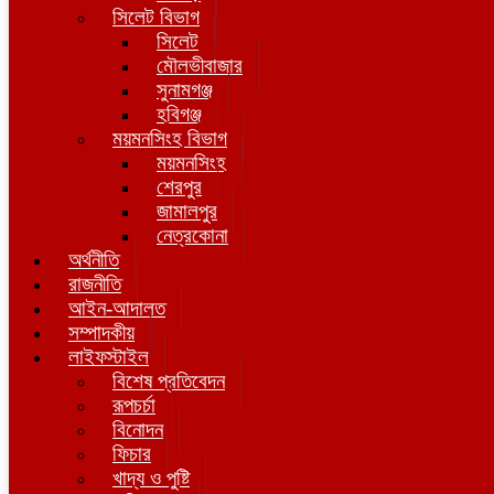
সিলেট বিভাগ
সিলেট
মৌলভীবাজার
সুনামগঞ্জ
হবিগঞ্জ
ময়মনসিংহ বিভাগ
ময়মনসিংহ
শেরপুর
জামালপুর
নেত্রকোনা
অর্থনীতি
রাজনীতি
আইন-আদালত
সম্পাদকীয়
লাইফস্টাইল
বিশেষ প্রতিবেদন
রূপচর্চা
বিনোদন
ফিচার
খাদ্য ও পুষ্টি