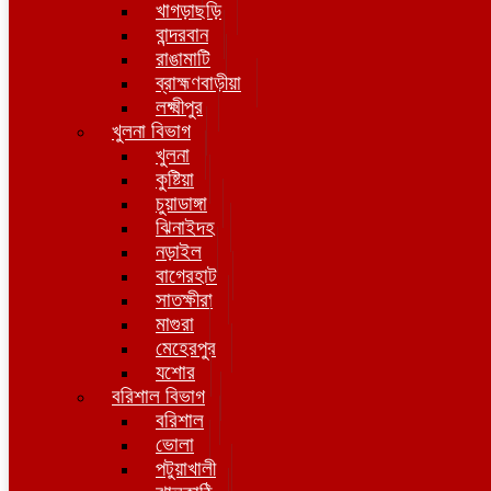
খাগড়াছড়ি
বান্দরবান
রাঙামাটি
ব্রাহ্মণবাড়ীয়া
লক্ষ্মীপুর
খুলনা বিভাগ
খুলনা
কুষ্টিয়া
চুয়াডাঙ্গা
ঝিনাইদহ
নড়াইল
বাগেরহাট
সাতক্ষীরা
মাগুরা
মেহেরপুর
যশোর
বরিশাল বিভাগ
বরিশাল
ভোলা
পটুয়াখালী