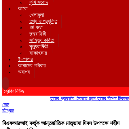
কৃষি সংবাদ
আরো
খেলাধুলা
তথ্য ও প্রযুক্তি
ধর্ম কথা
জন্মবার্ষিকী
সাহিত্য কবিতা
মৃত্যুবার্ষিকী
সাক্ষাৎকার
ই-পেপার
আমাদের পরিবার
অ্যাপস
ব্রেকিং নিউজ
হামের প্রাদুর্ভাব ঠেকাতে জুনে হামের বিশেষ টিকাদান; টি
হোম
চট্টগ্রাম
বিএফআরআই কর্তৃক আন্তর্জাতিক মাতৃভাষা দিবস উপলক্ষে শহীদ