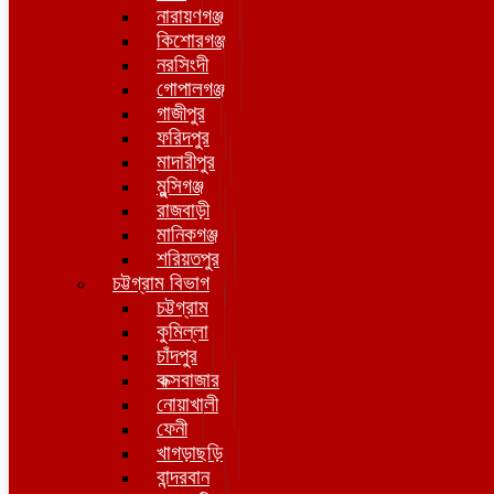
নারায়ণগঞ্জ
কিশোরগঞ্জ
নরসিংদী
গোপালগঞ্জ
গাজীপুর
ফরিদপুর
মাদারীপুর
মুন্সিগঞ্জ
রাজবাড়ী
মানিকগঞ্জ
শরিয়তপুর
চট্টগ্রাম বিভাগ
চট্টগ্রাম
কুমিল্লা
চাঁদপুর
কক্সবাজার
নোয়াখালী
ফেনী
খাগড়াছড়ি
বান্দরবান