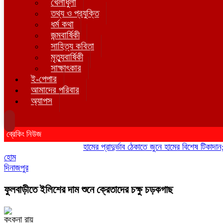
খেলাধুলা
তথ্য ও প্রযুক্তি
ধর্ম কথা
জন্মবার্ষিকী
সাহিত্য কবিতা
মৃত্যুবার্ষিকী
সাক্ষাৎকার
ই-পেপার
আমাদের পরিবার
অ্যাপস
ব্রেকিং নিউজ
হামের প্রাদুর্ভাব ঠেকাতে জুনে হামের বিশেষ টিকাদান; টিক
হোম
দিনাজপুর
ফুলবাড়ীতে ইলিশের দাম শুনে ক্রেতাদের চক্ষু চড়কগাছ
কংকনা রায়