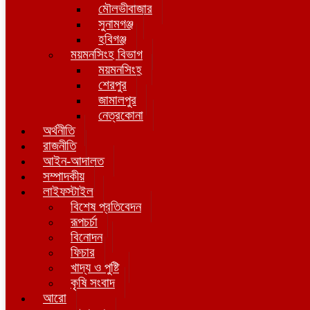
মৌলভীবাজার
সুনামগঞ্জ
হবিগঞ্জ
ময়মনসিংহ বিভাগ
ময়মনসিংহ
শেরপুর
জামালপুর
নেত্রকোনা
অর্থনীতি
রাজনীতি
আইন-আদালত
সম্পাদকীয়
লাইফস্টাইল
বিশেষ প্রতিবেদন
রূপচর্চা
বিনোদন
ফিচার
খাদ্য ও পুষ্টি
কৃষি সংবাদ
আরো