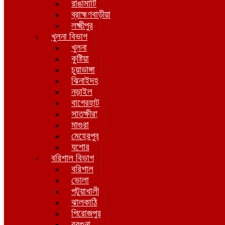
রাঙামাটি
ব্রাহ্মণবাড়ীয়া
লক্ষ্মীপুর
খুলনা বিভাগ
খুলনা
কুষ্টিয়া
চুয়াডাঙ্গা
ঝিনাইদহ
নড়াইল
বাগেরহাট
সাতক্ষীরা
মাগুরা
মেহেরপুর
যশোর
বরিশাল বিভাগ
বরিশাল
ভোলা
পটুয়াখালী
ঝালকাঠি
পিরোজপুর
বরগুনা