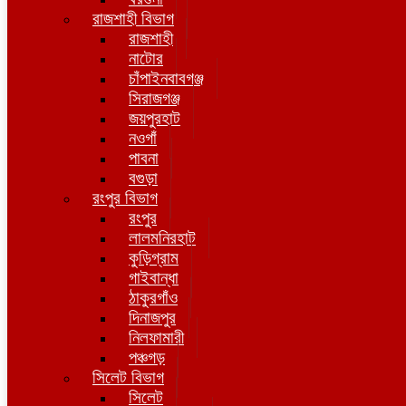
রাজশাহী বিভাগ
রাজশাহী
নাটোর
চাঁপাইনবাবগঞ্জ
সিরাজগঞ্জ
জয়পুরহাট
নওগাঁ
পাবনা
বগুড়া
রংপুর বিভাগ
রংপুর
লালমনিরহাট
কুড়িগ্রাম
গাইবান্ধা
ঠাকুরগাঁও
দিনাজপুর
নিলফামারী
পঞ্চগড়
সিলেট বিভাগ
সিলেট