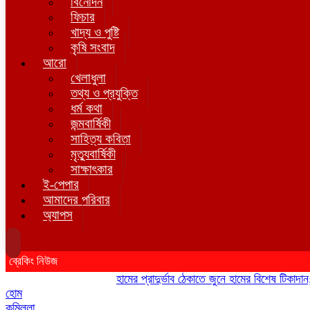
বিনোদন
ফিচার
খাদ্য ও পুষ্টি
কৃষি সংবাদ
আরো
খেলাধুলা
তথ্য ও প্রযুক্তি
ধর্ম কথা
জন্মবার্ষিকী
সাহিত্য কবিতা
মৃত্যুবার্ষিকী
সাক্ষাৎকার
ই-পেপার
আমাদের পরিবার
অ্যাপস
ব্রেকিং নিউজ
হামের প্রাদুর্ভাব ঠেকাতে জুনে হামের বিশেষ টিকাদান; ট
হোম
কুমিল্লা