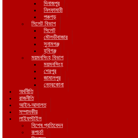
দিনাজপুর
নিলফামারী
পঞ্চগড়
সিলেট বিভাগ
সিলেট
মৌলভীবাজার
সুনামগঞ্জ
হবিগঞ্জ
ময়মনসিংহ বিভাগ
ময়মনসিংহ
শেরপুর
জামালপুর
নেত্রকোনা
অর্থনীতি
রাজনীতি
আইন-আদালত
সম্পাদকীয়
লাইফস্টাইল
বিশেষ প্রতিবেদন
রূপচর্চা