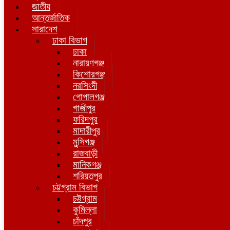
জাতীয়
আন্তর্জাতিক
সারাদেশ
ঢাকা বিভাগ
ঢাকা
নারায়ণগঞ্জ
কিশোরগঞ্জ
নরসিংদী
গোপালগঞ্জ
গাজীপুর
ফরিদপুর
মাদারীপুর
মুন্সিগঞ্জ
রাজবাড়ী
মানিকগঞ্জ
শরিয়তপুর
চট্টগ্রাম বিভাগ
চট্টগ্রাম
কুমিল্লা
চাঁদপুর