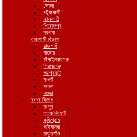
ভোলা
পটুয়াখালী
ঝালকাঠি
পিরোজপুর
বরগুনা
রাজশাহী বিভাগ
রাজশাহী
নাটোর
চাঁপাইনবাবগঞ্জ
সিরাজগঞ্জ
জয়পুরহাট
নওগাঁ
পাবনা
বগুড়া
রংপুর বিভাগ
রংপুর
লালমনিরহাট
কুড়িগ্রাম
গাইবান্ধা
ঠাকুরগাঁও