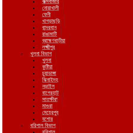
কক্সবাজার
নোয়াখালী
ফেনী
খাগড়াছড়ি
বান্দরবান
রাঙামাটি
ব্রাহ্মণবাড়ীয়া
লক্ষ্মীপুর
খুলনা বিভাগ
খুলনা
কুষ্টিয়া
চুয়াডাঙ্গা
ঝিনাইদহ
নড়াইল
বাগেরহাট
সাতক্ষীরা
মাগুরা
মেহেরপুর
যশোর
বরিশাল বিভাগ
বরিশাল