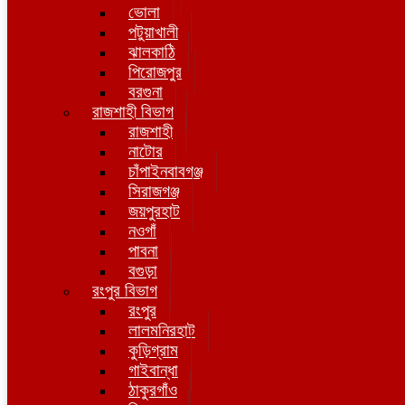
ভোলা
পটুয়াখালী
ঝালকাঠি
পিরোজপুর
বরগুনা
রাজশাহী বিভাগ
রাজশাহী
নাটোর
চাঁপাইনবাবগঞ্জ
সিরাজগঞ্জ
জয়পুরহাট
নওগাঁ
পাবনা
বগুড়া
রংপুর বিভাগ
রংপুর
লালমনিরহাট
কুড়িগ্রাম
গাইবান্ধা
ঠাকুরগাঁও