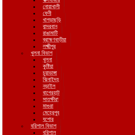
নোয়াখালী
ফেনী
খাগড়াছড়ি
বান্দরবান
রাঙামাটি
ব্রাহ্মণবাড়ীয়া
লক্ষ্মীপুর
খুলনা বিভাগ
খুলনা
কুষ্টিয়া
চুয়াডাঙ্গা
ঝিনাইদহ
নড়াইল
বাগেরহাট
সাতক্ষীরা
মাগুরা
মেহেরপুর
যশোর
বরিশাল বিভাগ
বরিশাল