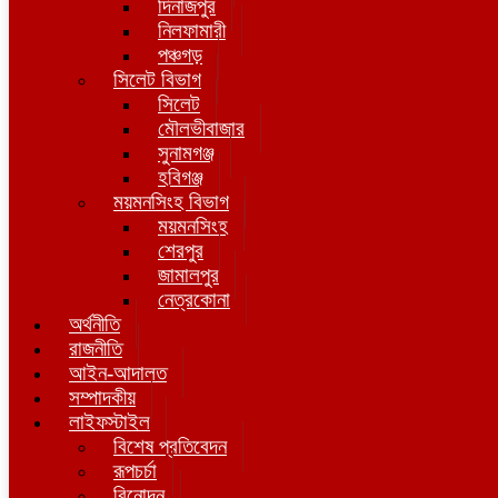
দিনাজপুর
নিলফামারী
পঞ্চগড়
সিলেট বিভাগ
সিলেট
মৌলভীবাজার
সুনামগঞ্জ
হবিগঞ্জ
ময়মনসিংহ বিভাগ
ময়মনসিংহ
শেরপুর
জামালপুর
নেত্রকোনা
অর্থনীতি
রাজনীতি
আইন-আদালত
সম্পাদকীয়
লাইফস্টাইল
বিশেষ প্রতিবেদন
রূপচর্চা
বিনোদন