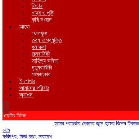
ফিচার
খাদ্য ও পুষ্টি
কৃষি সংবাদ
আরো
খেলাধুলা
তথ্য ও প্রযুক্তি
ধর্ম কথা
জন্মবার্ষিকী
সাহিত্য কবিতা
মৃত্যুবার্ষিকী
সাক্ষাৎকার
ই-পেপার
আমাদের পরিবার
অ্যাপস
ব্রেকিং নিউজ
হামের প্রাদুর্ভাব ঠেকাতে জুনে হামের বিশেষ টিকাদান; টি
হোম
ফরিদপুর
,
মিডা কথা
,
সারাদেশ