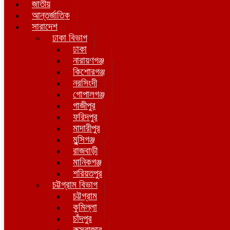
জাতীয়
আন্তর্জাতিক
সারাদেশ
ঢাকা বিভাগ
ঢাকা
নারায়ণগঞ্জ
কিশোরগঞ্জ
নরসিংদী
গোপালগঞ্জ
গাজীপুর
ফরিদপুর
মাদারীপুর
মুন্সিগঞ্জ
রাজবাড়ী
মানিকগঞ্জ
শরিয়তপুর
চট্টগ্রাম বিভাগ
চট্টগ্রাম
কুমিল্লা
চাঁদপুর
কক্সবাজার