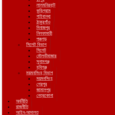
লালমনিরহাট
কুড়িগ্রাম
গাইবান্ধা
ঠাকুরগাঁও
দিনাজপুর
নিলফামারী
পঞ্চগড়
সিলেট বিভাগ
সিলেট
মৌলভীবাজার
সুনামগঞ্জ
হবিগঞ্জ
ময়মনসিংহ বিভাগ
ময়মনসিংহ
শেরপুর
জামালপুর
নেত্রকোনা
অর্থনীতি
রাজনীতি
আইন-আদালত