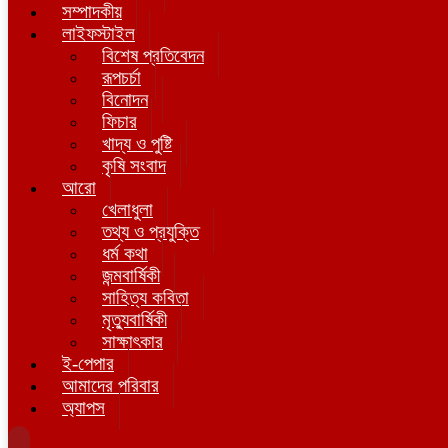
সম্পাদকীয়
লাইফস্টাইল
বিশেষ প্রতিবেদন
রূপচর্চা
বিনোদন
ফিচার
খাদ্য ও পুষ্টি
কৃষি সংবাদ
আরো
খেলাধুলা
তথ্য ও প্রযুক্তি
ধর্ম কথা
জন্মবার্ষিকী
সাহিত্য কবিতা
মৃত্যুবার্ষিকী
সাক্ষাৎকার
ই-পেপার
আমাদের পরিবার
অ্যাপস