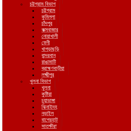
চট্টগ্রাম বিভাগ
চট্টগ্রাম
কুমিল্লা
চাঁদপুর
কক্সবাজার
নোয়াখালী
ফেনী
খাগড়াছড়ি
বান্দরবান
রাঙামাটি
ব্রাহ্মণবাড়ীয়া
লক্ষ্মীপুর
খুলনা বিভাগ
খুলনা
কুষ্টিয়া
চুয়াডাঙ্গা
ঝিনাইদহ
নড়াইল
বাগেরহাট
সাতক্ষীরা