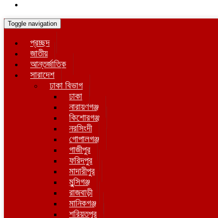
Toggle navigation
প্রচ্ছদ
জাতীয়
আন্তর্জাতিক
সারাদেশ
ঢাকা বিভাগ
ঢাকা
নারায়ণগঞ্জ
কিশোরগঞ্জ
নরসিংদী
গোপালগঞ্জ
গাজীপুর
ফরিদপুর
মাদারীপুর
মুন্সিগঞ্জ
রাজবাড়ী
মানিকগঞ্জ
শরিয়তপুর