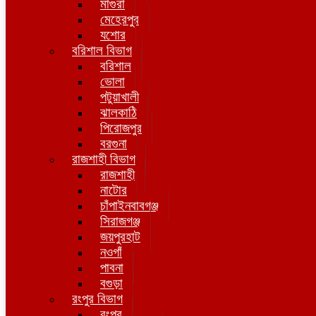
মাগুরা
মেহেরপুর
যশোর
বরিশাল বিভাগ
বরিশাল
ভোলা
পটুয়াখালী
ঝালকাঠি
পিরোজপুর
বরগুনা
রাজশাহী বিভাগ
রাজশাহী
নাটোর
চাঁপাইনবাবগঞ্জ
সিরাজগঞ্জ
জয়পুরহাট
নওগাঁ
পাবনা
বগুড়া
রংপুর বিভাগ
রংপুর