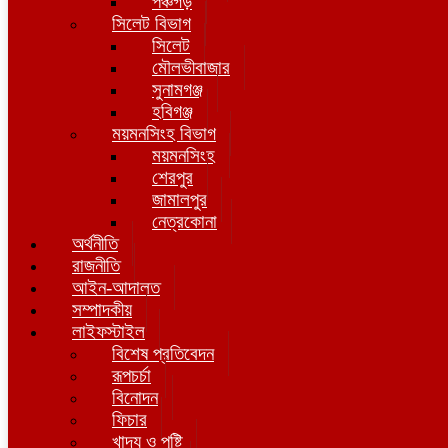
পঞ্চগড়
সিলেট বিভাগ
সিলেট
মৌলভীবাজার
সুনামগঞ্জ
হবিগঞ্জ
ময়মনসিংহ বিভাগ
ময়মনসিংহ
শেরপুর
জামালপুর
নেত্রকোনা
অর্থনীতি
রাজনীতি
আইন-আদালত
সম্পাদকীয়
লাইফস্টাইল
বিশেষ প্রতিবেদন
রূপচর্চা
বিনোদন
ফিচার
খাদ্য ও পুষ্টি