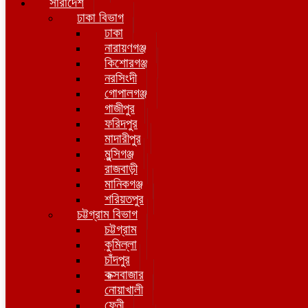
সারাদেশ
ঢাকা বিভাগ
ঢাকা
নারায়ণগঞ্জ
কিশোরগঞ্জ
নরসিংদী
গোপালগঞ্জ
গাজীপুর
ফরিদপুর
মাদারীপুর
মুন্সিগঞ্জ
রাজবাড়ী
মানিকগঞ্জ
শরিয়তপুর
চট্টগ্রাম বিভাগ
চট্টগ্রাম
কুমিল্লা
চাঁদপুর
কক্সবাজার
নোয়াখালী
ফেনী