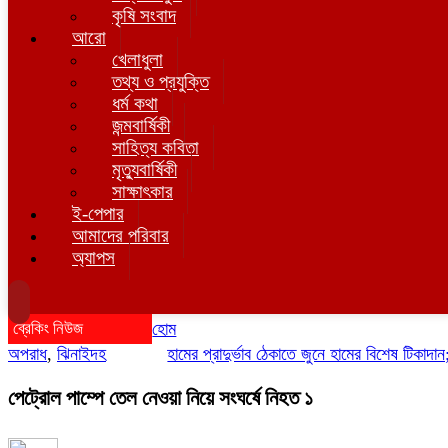
কৃষি সংবাদ
আরো
খেলাধুলা
তথ্য ও প্রযুক্তি
ধর্ম কথা
জন্মবার্ষিকী
সাহিত্য কবিতা
মৃত্যুবার্ষিকী
সাক্ষাৎকার
ই-পেপার
আমাদের পরিবার
অ্যাপস
ব্রেকিং নিউজ
হোম
অপরাধ
,
ঝিনাইদহ
হামের প্রাদুর্ভাব ঠেকাতে জুনে হামের বিশেষ টিকাদান; টিক
পেট্রোল পাম্পে তেল নেওয়া নিয়ে সংঘর্ষে নিহত ১