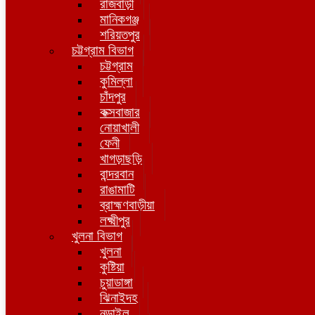
রাজবাড়ী
মানিকগঞ্জ
শরিয়তপুর
চট্টগ্রাম বিভাগ
চট্টগ্রাম
কুমিল্লা
চাঁদপুর
কক্সবাজার
নোয়াখালী
ফেনী
খাগড়াছড়ি
বান্দরবান
রাঙামাটি
ব্রাহ্মণবাড়ীয়া
লক্ষ্মীপুর
খুলনা বিভাগ
খুলনা
কুষ্টিয়া
চুয়াডাঙ্গা
ঝিনাইদহ
নড়াইল