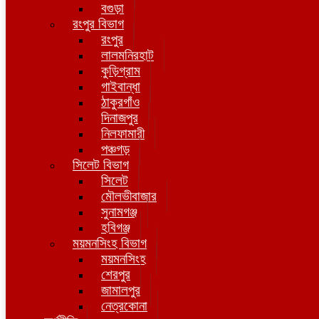
বগুড়া
রংপুর বিভাগ
রংপুর
লালমনিরহাট
কুড়িগ্রাম
গাইবান্ধা
ঠাকুরগাঁও
দিনাজপুর
নিলফামারী
পঞ্চগড়
সিলেট বিভাগ
সিলেট
মৌলভীবাজার
সুনামগঞ্জ
হবিগঞ্জ
ময়মনসিংহ বিভাগ
ময়মনসিংহ
শেরপুর
জামালপুর
নেত্রকোনা