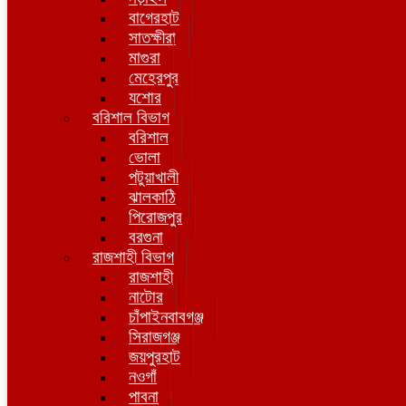
বাগেরহাট
সাতক্ষীরা
মাগুরা
মেহেরপুর
যশোর
বরিশাল বিভাগ
বরিশাল
ভোলা
পটুয়াখালী
ঝালকাঠি
পিরোজপুর
বরগুনা
রাজশাহী বিভাগ
রাজশাহী
নাটোর
চাঁপাইনবাবগঞ্জ
সিরাজগঞ্জ
জয়পুরহাট
নওগাঁ
পাবনা