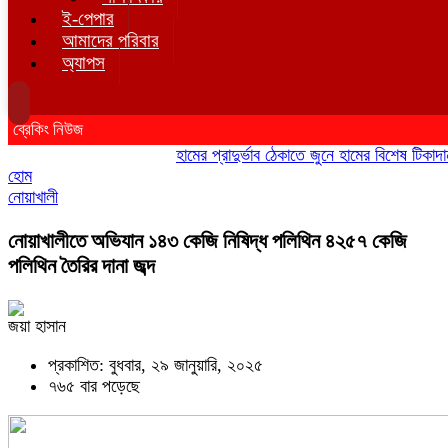
ই-পেপার
আমাদের পরিবার
অ্যাপস
ব্রেকিং নিউজ
হামের প্রাদুর্ভাব ঠেকাতে জুনে হামের বিশেষ টিকাদান; টি
হোম
নোয়াখালী
নোয়াখালীতে অভিযান ১৪৩ কেজি নিষিদ্ধ পলিথিন ৪২৫৭ কেজি
পলিথিন তৈরির দানা জব্দ
জয়া হাসান
প্রকাশিত: বুধবার, ২৯ জানুয়ারি, ২০২৫
৭৬৫ বার পড়েছে