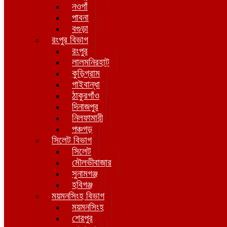
নওগাঁ
পাবনা
বগুড়া
রংপুর বিভাগ
রংপুর
লালমনিরহাট
কুড়িগ্রাম
গাইবান্ধা
ঠাকুরগাঁও
দিনাজপুর
নিলফামারী
পঞ্চগড়
সিলেট বিভাগ
সিলেট
মৌলভীবাজার
সুনামগঞ্জ
হবিগঞ্জ
ময়মনসিংহ বিভাগ
ময়মনসিংহ
শেরপুর