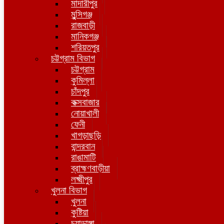
মাদারীপুর
মুন্সিগঞ্জ
রাজবাড়ী
মানিকগঞ্জ
শরিয়তপুর
চট্টগ্রাম বিভাগ
চট্টগ্রাম
কুমিল্লা
চাঁদপুর
কক্সবাজার
নোয়াখালী
ফেনী
খাগড়াছড়ি
বান্দরবান
রাঙামাটি
ব্রাহ্মণবাড়ীয়া
লক্ষ্মীপুর
খুলনা বিভাগ
খুলনা
কুষ্টিয়া
চুয়াডাঙ্গা