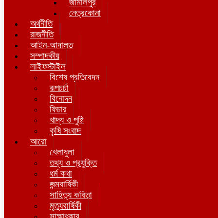
জামালপুর
নেত্রকোনা
অর্থনীতি
রাজনীতি
আইন-আদালত
সম্পাদকীয়
লাইফস্টাইল
বিশেষ প্রতিবেদন
রূপচর্চা
বিনোদন
ফিচার
খাদ্য ও পুষ্টি
কৃষি সংবাদ
আরো
খেলাধুলা
তথ্য ও প্রযুক্তি
ধর্ম কথা
জন্মবার্ষিকী
সাহিত্য কবিতা
মৃত্যুবার্ষিকী
সাক্ষাৎকার