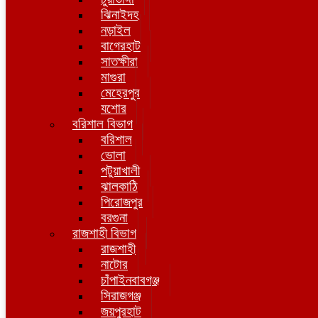
ঝিনাইদহ
নড়াইল
বাগেরহাট
সাতক্ষীরা
মাগুরা
মেহেরপুর
যশোর
বরিশাল বিভাগ
বরিশাল
ভোলা
পটুয়াখালী
ঝালকাঠি
পিরোজপুর
বরগুনা
রাজশাহী বিভাগ
রাজশাহী
নাটোর
চাঁপাইনবাবগঞ্জ
সিরাজগঞ্জ
জয়পুরহাট